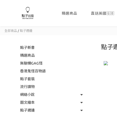
精選商品
直送英國🇬🇧
全部商品
/
點子週邊
點子
點子新書
精選商品
無聊爛GAG怪
香港鬼怪百物語
點子套裝
流行讀物
網絡小說
圖文繪本
點子週邊