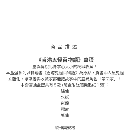
商品描述
《香港鬼怪百物語》盒蛋
靈異傳說化身掌心大小的精緻收藏！
本盒蛋系列以暢銷書《香港鬼怪百物語》為原點，將書中人氣鬼怪
立體化，讓讀者與收藏家都能把故事中的靈異角色「帶回家」！
本套盲抽盒蛋共有 5 款 (隨盒附送隨機貼紙 1 張)：
碟仙
水妖
彩龍
殭屍
狐仙
製作與規格