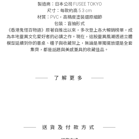
製造商：日本公司 FUSEE TOKYO
尺寸：每款約高 5.3 cm
材質：PVC，高精度塗裝還原細節
包裝：盲抽形式
《香港鬼怪百物語》原著自推出以來，多次登上各大暢銷榜單，成
為本地靈異文化愛好者的必讀之作。現在，這股靈異風潮透過立體
模型延續到你的書桌、櫃子與收藏架上，無論是單獨擺放還是全套
集齊，都是話題與美感兼具的收藏佳品。
了解更多
送貨及付款方式