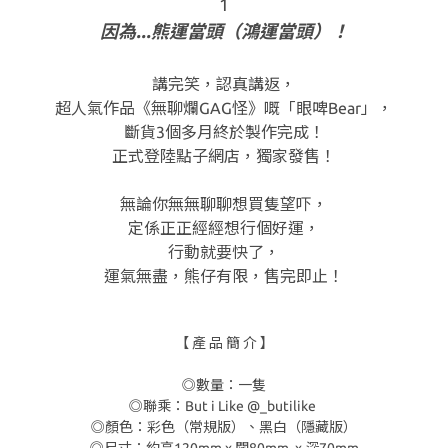
1
因為...熊運當頭（鴻運當頭）！
講完笑，認真講返，
超人氣作品《無聊爛GAG怪》嘅「眼啤Bear」，
斷貨3個多月終於製作完成！
正式登陸點子網店，獨家發售！
無論你無無聊聊想買隻望吓，
定係正正經經想行個好運，
行動就要快了，
運氣無盡，熊仔有限，售完即止！
【 產 品 簡 介 】
◎數量：一隻
◎聯乘：But i Like @_butilike
◎顏色：彩色（常規版）、黑白（隱藏版）