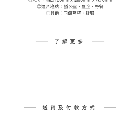
◎尺寸：約高120mm x 闊80mm x 深70mm
◎適合地點 ：辦公室、屋企、野餐
◎其他：同佢互望，舒服
了解更多
送貨及付款方式