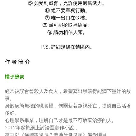
⑤ 如受到威脅，允許使用適當武力。
⑥ 絕不要單獨行動。
⑦ 唯一出口在G 樓。
⑧ 盡可能拾取補給品。
⑨ 請勿相信人類。
P.S. 詳細規條在禁區內。
作 者 簡 介
橘子綠茶
經常被誤會曾殺人及食人，希望寫出黑暗得能滴下墨汁的故
事。
身於病態無稽的現實裡，偶爾藉著窺視死亡，提醒自己活著
多好。
心理學系畢業，理解自己才是最不可放棄治療的人。
2012年起於網上討論區創作小說，
當中以《你聽說過嗎？聖地牙哥鬼屋》備受矚目。