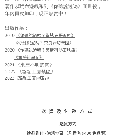
著作以玩命遊戲系列《你聽說過嗎》面世後，
年內再次加印，現正熱賣中！
出版作品：
2019
《你聽說過嗎？聖地牙哥鬼屋》
《你聽說過嗎？奈良夢幻樂園》
2020
《你聽說過嗎？莫斯科秘密地鐵》
《奪臉述異記》
《來歷不明的肉》
2021
2022
《駱駝工廈禁區》
2023
《駱駝工廈禁區2》
送貨及付款方式
送貨方式
速遞到付 - 港澳地區（凡購滿 $400 免運費）