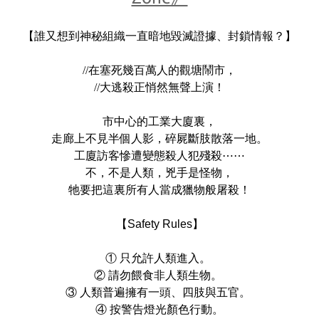
【誰又想到神秘組織一直暗地毀滅證據、封鎖情報？】
//在塞死幾百萬人的觀塘鬧市，
//大逃殺正悄然無聲上演！
市中心的工業大廈裏，
走廊上不見半個人影，碎屍斷肢散落一地。
工廈訪客慘遭變態殺人犯殘殺⋯⋯
不，不是人類，兇手是怪物，
牠要把這裏所有人當成獵物般屠殺！
【Safety Rules】
① 只允許人類進入。
② 請勿餵食非人類生物。
③ 人類普遍擁有一頭、四肢與五官。
④ 按警告燈光顏色行動。