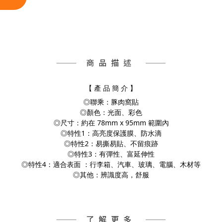
商品描述
【 產 品 簡 介 】
◎聯乘：豚肉窩貼
◎顏色：光面、彩色
◎尺寸：約在 78mm x 95mm 範圍內
◎特性1：高亮度保護膜、防水滴
◎特性2：易撕易貼、不留痕跡
◎特性3：有彈性、富延伸性
◎特性4：適合表面 ：行李箱、汽車、玻璃、電腦、
木材等
◎其他：辨識度高，舒服
了解更多