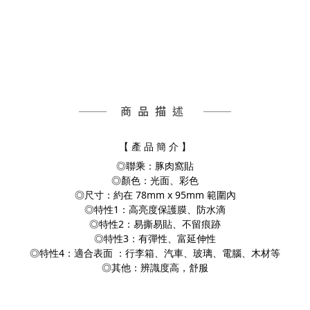
商品描述
【 產 品 簡 介 】
◎聯乘：豚肉窩貼
◎顏色：光面、彩色
◎尺寸：約在 78mm x 95mm 範圍內
◎特性1：高亮度保護膜、防水滴
◎特性2：易撕易貼、不留痕跡
◎特性3：有彈性、富延伸性
◎特性4：適合表面 ：行李箱、汽車、玻璃、電腦、
木材等
◎其他：辨識度高，舒服