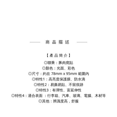
商品描述
【 產 品 簡 介 】
◎聯乘：豚肉窩貼
◎顏色：光面、彩色
◎尺寸：約在 78mm x 95mm 範圍內
◎特性1：高亮度保護膜、防水滴
◎特性2：易撕易貼、不留痕跡
◎特性3：有彈性、富延伸性
◎特性4：適合表面 ：行李箱、汽車、玻璃、電腦、
木材等
◎其他：辨識度高，舒服