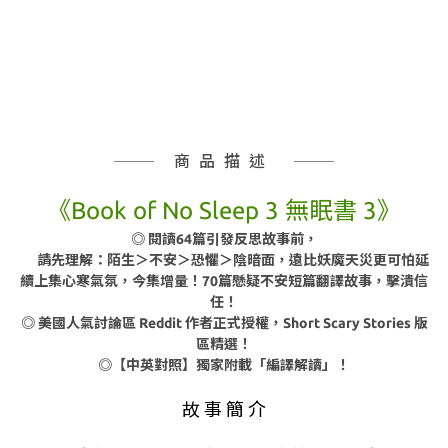
商品描述
《Book of No Sleep 3 無眠書 3》
◎ 閱讀64篇引發反思故事前，
請先理解：陌生＞不安＞恐懼＞陰暗面，遠比妖魔天災更可怕延
續上集心寒氣氛，今集增量！70篇懸疑不安短篇翻譯故事，擊潰信
任！
◎
美國人氣討論區 Reddit 作者正式授權，Short Scary Stories 版
區精選！
◎
【中英對照】獨家附載「編譯解讀」！
故 事 簡 介