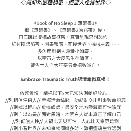
◇無知私慾種禍患，絕望人性滅世界◇
《Book of No Sleep 3 無眠書3》
繼《無眠書》、《無眠書2凶兆夜》後，
再三跳出虛構故事框架，真實呈現思想恐怖，
細述陰謀陷害、因果報應、死後世界、機械主義⋯⋯
多角度刻劃人類渺小如塵，
以宇宙之大反思生存價值，
警告世人自大狂妄只會招致滅亡。
Embrace Traumatic Truth認清卑微真相！
收起傲慢，請把以下5大已知法則銘記於心：
//別相信任何人// 手握活命鑰匙，勿胡亂交出引來致命犯罪
//別掉以輕心// 危機處處，最安全地方隱藏最可怕陰謀
//別自以為是// 面對黑暗，才明白人從未真正了解自己
//別低估人性// 人禍比天災可怕，人心比天意更難測
//別小看世界// 未知事物伺機多時，勢把靈魂生吞活剝