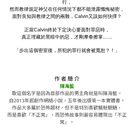
行，
然而教律規定神父在任何情況下都不能泄露懺悔秘密，
面對良知與教律之間的兩難，Calvin又該如何抉擇？
正當Calvin終於下定決心要面對罪惡時，
真正埋藏於黑暗中的惡，才剛摩拳擦掌……
「步出這個密室後，所犯的罪行就會被寬恕？！」
作 者 簡 介
陳海藍
取這個名字是因為首部作品的男主角就是叫陳海藍。
自2013年起創作網絡小說，五年後出版第一本實體書。
作品大多屬於恐怖題材，但不是特別喜歡魑魅魍魎，
而是喜歡「不正常」，而恐怖故事則最容易體現出「不正
常」。