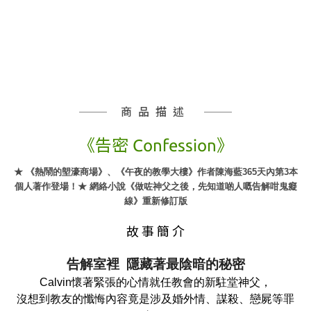
商品描述
《告密 Confession》
★ 《熱鬧的塱濠商場》、《午夜的教學大樓》作者陳海藍365天內第3本
個人著作登場！★ 網絡小說《做咗神父之後，先知道啲人嘅告解咁鬼癡
線》重新修訂版
故 事 簡 介
告解室裡  隱藏著最陰暗的秘密
Calvin懷著緊張的心情就任教會的新駐堂神父，
沒想到教友的懺悔內容竟是涉及婚外情、謀殺、戀屍等罪