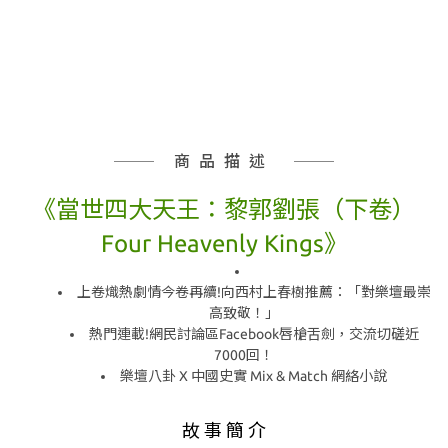
商品描述
《當世四大天王：黎郭劉張（下卷）
Four Heavenly Kings》
上卷熾熱劇情今卷再續!向西村上春樹推薦：「對樂壇最崇
高致敬！」
熱門連載!網民討論區Facebook唇槍舌劍，交流切磋近
7000回！
樂壇八卦 X 中國史實 Mix & Match 網絡小說
故 事 簡 介