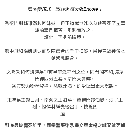
，
歌名變招式
啜核過癮大嗌Encore！
秀聖門謝鋒雖然救回妹妹
，
但正道武林卻以為他害死了星華
派前掌門梅芳
，
群起而攻之
，
讓他一再身陷險境。
鄭中飛和楊妍則要面對陳歡希的千里追殺
，
最後竟憑神偷本
領驚險脫身。
文秀秀和何詩詩為爭奪星華派掌門之位，同門鬧不和,讓眾
門徒四分五裂。掌門大會時
，
各方勢力粉墨登場
，
惡戰連場
，
卻牽扯出更大陰謀。
東魅島主黎日月、南海之王劉華、寶麗門譚伯麟、浪子王
烈、怪傑林祥先後出手
，
技驚四
座。
到底最後鹿死誰手？而拳聖張榮暴斃文華客棧之謎又能否解