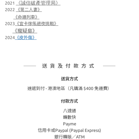
《誠信破產管理局》
2021
2022
《第二人妻》
《命運列車》
2023
《宜卡傢俬過夜挑戰》
《寵疑島》
2024
《皮外傷》
送貨及付款方式
送貨方式
速遞到付 - 港澳地區（凡購滿 $400 免運費）
付款方式
八達通
轉數快
Payme
信用卡或Paypal (Paypal Express)
銀行轉賬／ATM