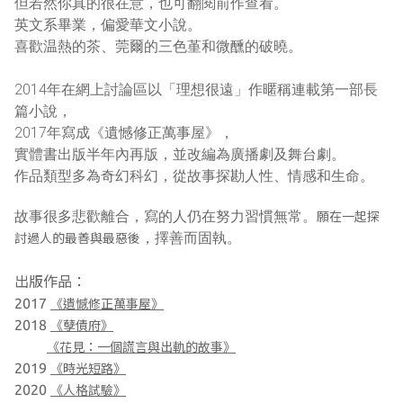
但若然你真的很在意，也可翻閱前作查看。
英文系畢業，偏愛華文小說。
喜歡温熱的茶、莞爾的三色堇和微醺的破曉。
2014年在網上討論區以「理想很遠」作暱稱
連載第一部長
篇小說，
2017年寫成《遺憾修正萬事屋》，
實體書出版半年內再版，
並改編為廣播劇及舞台劇。
作品類型多為奇幻科幻，
從故事探勘人性、情感和生命。
故事很多悲歡離合，寫的人仍在努力習慣無常。
願在一起探
，擇善而固執。
討過人的最善與最惡後
出版作品：
2017
《遺憾修正萬事屋》
2018
《孽債府》
《花見：一個謊言與出軌的故事》
2019
《時光短路》
2020
《人格試驗》