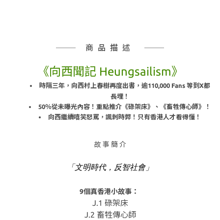
商品描述
《向西聞記 Heungsailism》
時隔三年，向西村上春樹再度出書，逾110,000 Fans 等到X都
長埋！
50％從未曝光內容！重點推介《碌架床》、《畜牲傳心師》！
向西繼續嘻笑怒罵，諷刺時弊！只有香港人才看得懂！
故 事 簡 介
「文明時代，反智社會」
9個真香港小故事：
J.1 碌架床
J.2 畜牲傳心師