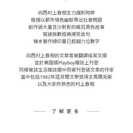
向西村上春樹主力諷刺時弊
極擅以都市情色幽默帶出社會問題
創作過大量含沙射影的瘋狂黑色故事
寫過無數經典爆笑金句
幾本著作總印量已超越六位數字
向西村上春樹的文章曾被翻譯成英文版
並於美國版Playboy雜誌上刊登
同樣被該生活雜誌選中而被刊登過文章的作家
當中包括1982年諾貝爾文學獎得主馬爾克斯
以及大家所熟悉的村上春樹
了解更多