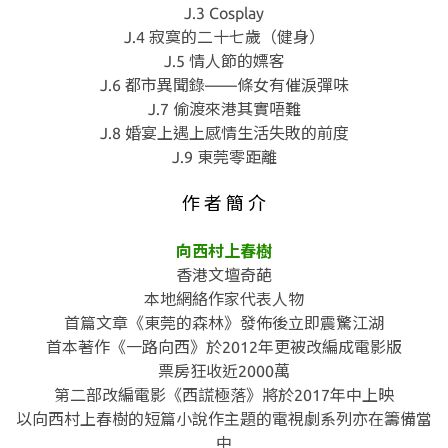
J.3 Cosplay
J.4 寂寞的二十七歲（健身）
J.5 情人節的嫖客
J.6 都市異聞錄——條女有催淚彈味
J.7 偷渡來港其實唔難
J.8 婚宴上遇上感情生活失敗的前度
J.9 東莞零距離
作 者 簡 介
向西村上春樹
香港文壇奇葩
本地網絡作家代表人物
首篇文章《東莞的森林》發佈後立即震驚江湖
首本著作《一路向西》於2012年更被改編成電影版
票房狂收近2000萬
第二部改編電影《西謊極落》將於2017年中上映
以向西村上春樹的短篇小說作主題的電視劇系列亦在籌備當
中