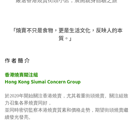
嚴選香港燒賣街頭小店，展開親身體驗之旅
「燒賣不只是食物，更是生活文化，反映人的本
質。」
作 者 簡 介
香港燒賣關注組
Hong Kong Siumai Concern Group
於2020年開始關注香港燒賣，
尤其着重街頭燒賣。
關注組致
力召集各界燒賣同好，
並同時密切監察本港燒賣質素和價格走勢，
期望街頭燒賣繼
續發光發亮。