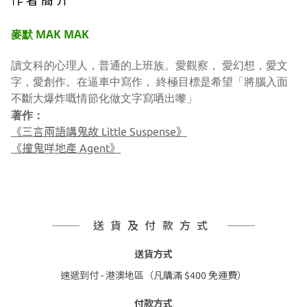
作 者 簡 介
麥默 MAK MAK
讀文科的心理人，普通的上班族。愛觀察， 愛幻想，愛文
字，愛創作。在逼車中寫作， 終極目標是希望「將腦入面
不斷大爆炸嘅情節化做文字寫哂出嚟」
著作：
《三言兩語講鬼故 Little Suspense》
《撞鬼咩地產 Agent》
送貨及付款方式
送貨方式
速遞到付 - 港澳地區（凡購滿 $400 免運費）
付款方式