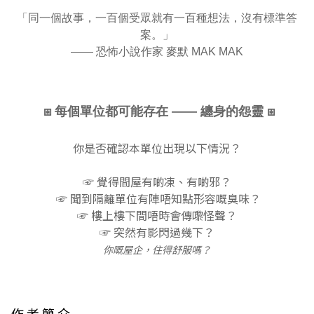
「同一個故事，一百個受眾就有一百種想法，
沒有標準答
案。」
—— 恐怖小說作家 麥默 MAK MAK
⧆ 每個單位都可能存在 —— 纏身的怨靈 ⧆
你是否確認本單位出現以下情況？
☞ 覺得間屋有啲凍、有啲邪？
☞ 聞到隔籬單位有陣唔知點形容嘅臭味？
☞ 樓上樓下間唔時會傳嚟怪聲？
☞ 突然有影閃過幾下？
你嘅屋企，住得舒服嗎？