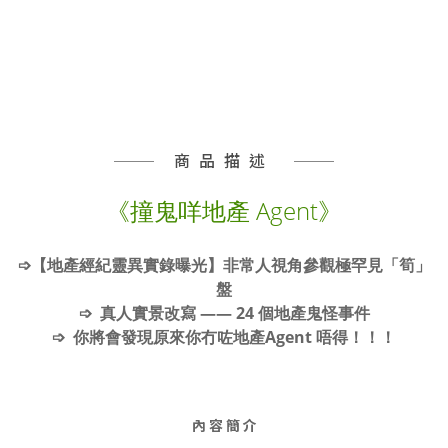
商品描述
《撞鬼咩地產 Agent》
➩【地產經紀靈異實錄曝光】非常人視角參觀極罕見「筍」
盤
➩ 真人實景改寫 —— 24 個地產鬼怪事件
➩ 你將會發現原來你冇咗地產Agent 唔得！！！
內 容 簡 介