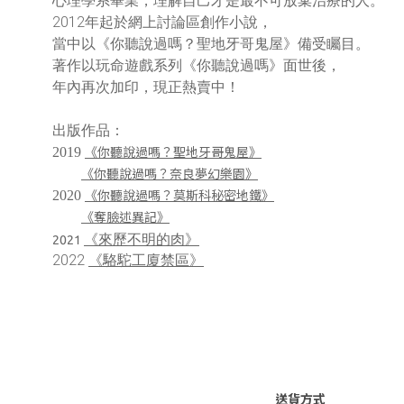
心理學系畢業，理解自己才是最不可放棄治療的人。
2012年起於網上討論區創作小說，
當中以《你聽說過嗎？聖地牙哥鬼屋》備受矚目。
著作以玩命遊戲系列《你聽說過嗎》面世後， 
年內再次加印，現正熱賣中！
出版作品：
2019 
《你聽說過嗎？聖地牙哥鬼屋》
《你聽說過嗎？奈良夢幻樂園》
2020 
《你聽說過嗎？莫斯科秘密地鐵》
《奪臉述異記》
《來歷不明的肉》
2021
2022 
《駱駝工廈禁區》
送貨方式