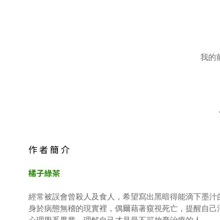
我的
作 者 簡 介
橘子綠茶
經常被誤會曾殺人及食人，希望寫出黑暗得能滴下墨汁
身於病態無稽的現實裡，偶爾藉著窺視死亡，提醒自己