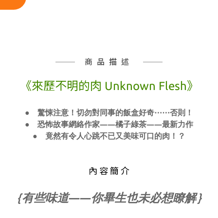
商品描述
《來歷不明的肉 Unknown Flesh》
● 驚悚注意！切勿對同事的飯盒好奇⋯⋯否則！
● 恐怖故事網絡作家——橘子綠茶——最新力作
● 竟然有令人心跳不已又美味可口的肉！？
內 容 簡 介
｛有些味道——你畢生也未必想瞭解｝