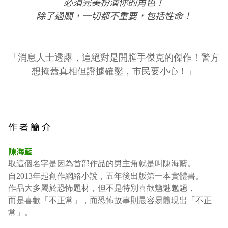
必須完美扮演你的角色！
除了過關，一切都不重要，包括性命！
「消息人士透露，這絕對是開膛手傑克的傑作！警方
想掩蓋真相但證據確鑿，市民要小心！」
作 者 簡 介
陳海藍
取這個名字是因為首部作品的男主角就是叫陳海藍。
自2013年起創作網絡小說，五年後出版第一本實體書。
作品大多屬於恐怖題材，但不是特別喜歡魑魅魍魎，
而是喜歡「不正常」，而恐怖故事則最容易體現出「不正
常」。