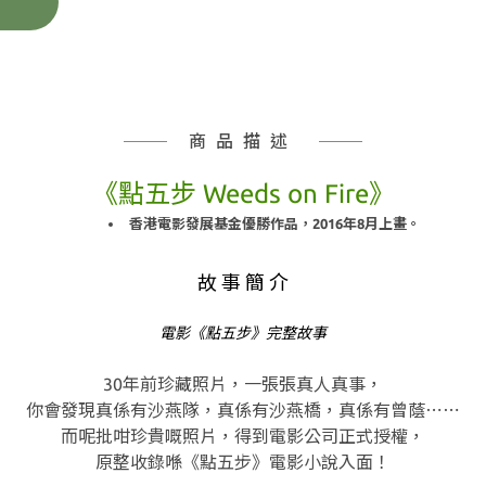
商品描述
《點五步 Weeds on Fire》
香港電影發展基金優勝作品，2016年8月上畫。
故 事 簡 介
電影《點五步》完整故事
30年前珍藏照片，一張張真人真事，
你會發現真係有沙燕隊，真係有沙燕橋，真係有曾蔭⋯⋯
而呢批咁珍貴嘅照片，得到電影公司正式授權，
原整收錄喺《點五步》電影小說入面！