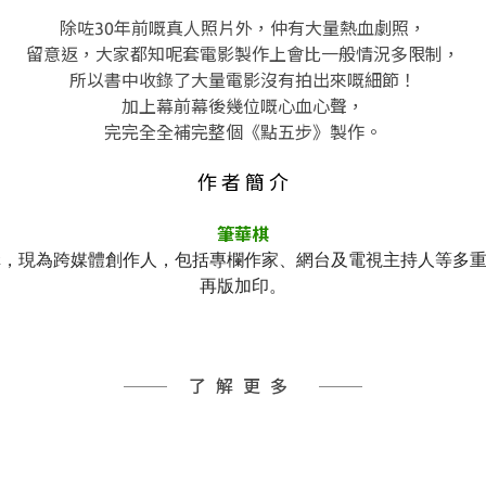
除咗30年前嘅真人照片外，仲有大量熱血劇照，
留意返，大家都知呢套電影製作上會比一般情況多限制，
所以書中收錄了大量電影沒有拍出來嘅細節！
加上幕前幕後幾位嘅心血心聲，
完完全全補完整個《點五步》製作。
作 者 簡 介
筆華棋
構，現為跨媒體創作人，包括專欄作家、網台及電視主持人等多
再版加印。
了解更多