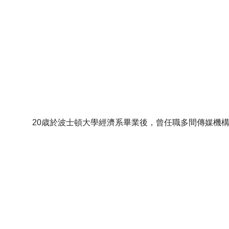
20歳於波士頓大學經濟系畢業後，曾任職多間傳媒機