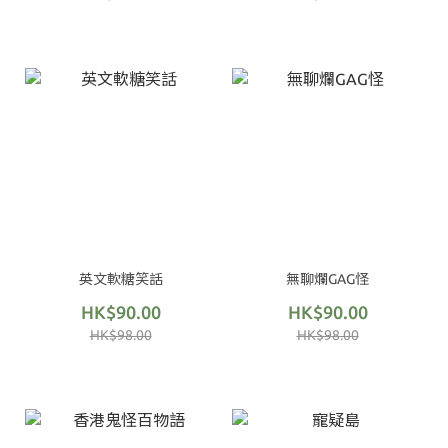
英文軟糖笑話
無聊爛GAG怪
HK$90.00
HK$90.00
HK$98.00
HK$98.00