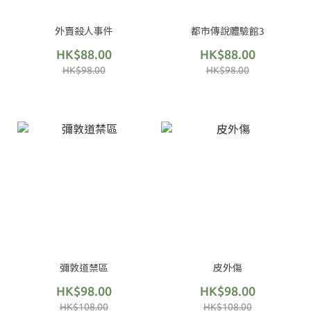
外賣殺人事件
都市傳說體驗館3
HK$88.00
HK$88.00
HK$98.00
HK$98.00
彌敦道禁區
皮外傷
HK$98.00
HK$98.00
HK$108.00
HK$108.00