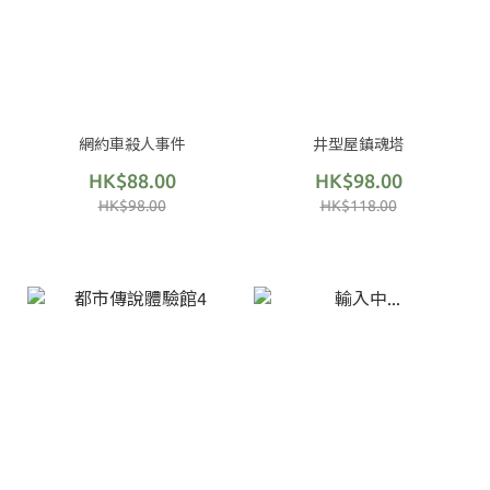
網約車殺人事件
井型屋鎮魂塔
HK$88.00
HK$98.00
HK$98.00
HK$118.00