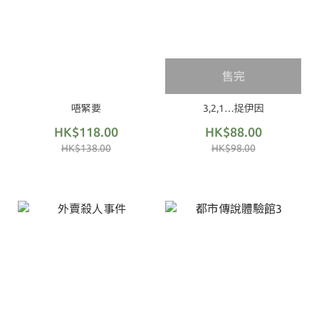
售完
唔緊要
3,2,1…捉伊因
HK$118.00
HK$88.00
HK$138.00
HK$98.00