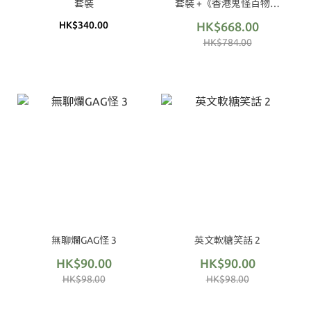
套裝
套裝 +《香港鬼怪百物語
一、二、三》
HK$340.00
HK$668.00
HK$784.00
無聊爛GAG怪 3
英文軟糖笑話 2
HK$90.00
HK$90.00
HK$98.00
HK$98.00