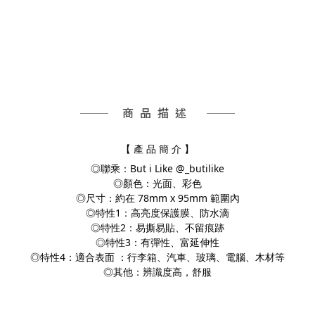
商品描述
【 產 品 簡 介 】
◎聯乘：But i Like @_butilike
◎顏色：光面、彩色
◎尺寸：約在 78mm x 95mm 範圍內
◎特性1：高亮度保護膜、防水滴
◎特性2：易撕易貼、不留痕跡
◎特性3：有彈性、富延伸性
◎特性4：適合表面 ：行李箱、汽車、玻璃、電腦、
木材等
◎其他：辨識度高，舒服