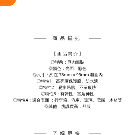
商品描述
【 產 品 簡 介 】
◎聯乘：豚肉窩貼
◎顏色：光面、彩色
◎尺寸：約在 78mm x 95mm 範圍內
◎特性1：高亮度保護膜、防水滴
◎特性2：易撕易貼、不留痕跡
◎特性3：有彈性、富延伸性
◎特性4：適合表面 ：行李箱、汽車、玻璃、電腦、
木材等
◎其他：辨識度高，舒服
了解更多