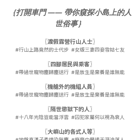
｛打開車門 —— 帶你窺探小島上的人
世俗事｝
〖渡假露營行山人士〗
#行山上路竟然的士代步 #女版三妻四妾雪姑七友
〖四腳居民與乘客〗
#帶過世寵物塵歸塵送行 #是放生是棄養是誰無能
〖機艙外的機組人員〗
#帶過世寵物塵歸塵送行 #是放生是棄養是誰無能
〖隔世懲獄下的人〗
#十八年光陰豈能當浮雲 #囚犯家屬何以視為衰人
〖大嶼山的各式人等〗
#地盤真漢子柔情染無塵 #廢棄中學遇天涯淪落人