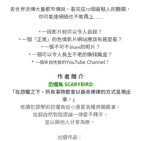
表世界流傳大量都市傳說，看完這
個最駭人的聽聞，
10
你可能連網絡也不敢再上
……
一段影片就可以令人自殺？
*
一個「正常」的色情影片網站應該有甚麼看？
*
一張不可不
的照片？
*
Share
一個可以令人長生不老的賺錢魔盒？
*
*
YouTube Channel
一個來自地獄的
？
作 者 簡 介
恐懼鳥 SCARYBIRD
「在恐懼之下，所有事物都會以最赤裸裸的方式呈現出
來。」
修讀犯罪學的恐懼鳥從小喜愛各種奇聞異事，
從超自然到陰謀論一律愛不釋手，
並以與他人分享為樂。
出版作品：