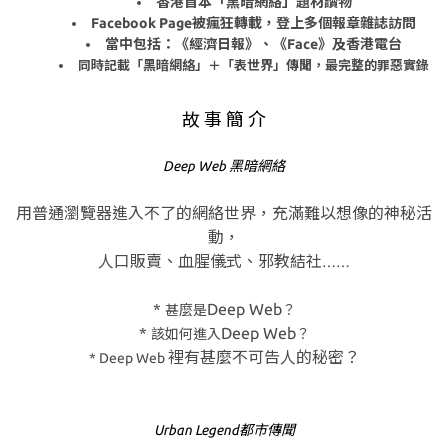
香港首本「黑暗網絡」題材讀物
Facebook Page
被瘋狂轉載，登上多個報章雜誌訪問
當中包括：《經濟日報》、《
Face
》及香港電台
同時記載「黑暗網絡」＋「表世界」傳聞，最完整的罪惡實錄
故 事 簡 介
Deep Web
黑暗網絡
用普通瀏覽器進入不了的網絡世界，充滿難以想像的神秘活
動，
人口販賣、血腥儀式、邪教結社
……
*
Deep Web
甚麼是
？
*
Deep Web
該如何進入
？
裡有甚麼不可告人的秘密？
* Deep Web
Urban Legend
都市傳聞