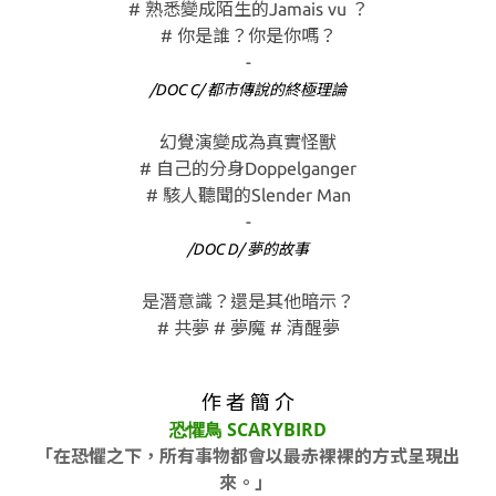
# 熟悉變成陌生的Jamais vu ？
# 你是誰？你是你嗎？
-
/DOC C/ 都市傳說的終極理論
幻覺演變成為真實怪獸
# 自己的分身Doppelganger
# 駭人聽聞的Slender Man
-
/DOC D/ 夢的故事
是潛意識？還是其他暗示？
# 共夢 # 夢魔 # 清醒夢
作 者 簡 介
恐懼鳥 SCARYBIRD
「在恐懼之下，所有事物都會以最赤裸裸的方式呈現出
來。」