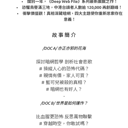
闊別一年，《Deep Web File》系列最新震撼之作！
恐懼鳥譽滿三地，中港台讀者人數逾 120,000 再創巔峰！
衝擊價值觀！真相深藏暗網，四大主題使你重新思索存在
意義！
故 事 簡 介
/DOC A/ 亦正亦邪的花海
探討暗網哲學 剖析社會悲歌
# 操縱人心的恐怖代碼？
# 親情有價，家人可買？
# 藍可兒被殺的真相？
# 暗網也有好人？
-
/DOC B/ 世界是如何運作？
比血腥更恐怖 反思萬物聯繫
# 穿越時空，你敢試嗎？