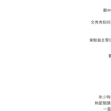
鄭中
文秀秀和何
東魅島主黎
年少時
熱愛閱讀
一直