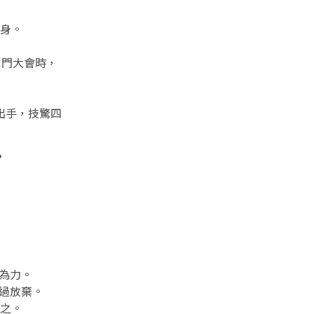
身。
掌門大會時
，
出手
，
技驚四
？
能為力。
想過放棄。
之。