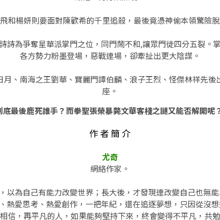
飛和楊妍則要面對陳歡希的千里追殺
，
最後竟憑神偷本領驚險脫
詩詩為爭奪星華派掌門之位，同門鬧不和,讓眾門徒四分五裂。
各方勢力粉墨登場
，
惡戰連場
，
卻牽扯出更大陰謀。
日月、南海之王劉華、寶麗門譚伯麟、浪子王烈、怪傑林祥先後
座。
到底最後鹿死誰手？而拳聖張榮暴斃文華客棧之謎又能否解開呢
作 者 簡 介
尤奇
網絡作家。
，以為自己有能力改變世界；長大後，才發現連改變自己也無
、熱愛思考、熱愛創作，一把年紀，還在追逐夢想，只因從沒
相信，再平凡的人，如果能夠堅持下來，終會變得不平凡，共勉