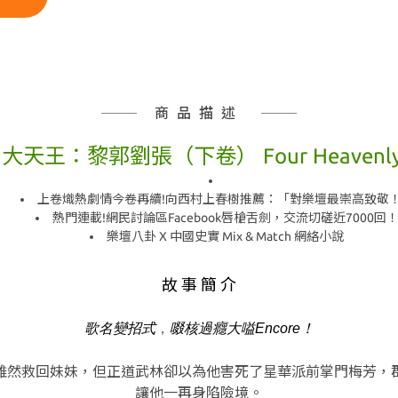
商品描述
天王：黎郭劉張（下卷） Four Heavenly 
上卷熾熱劇情今卷再續!向西村上春樹推薦：「對樂壇最崇高致敬
熱門連載!網民討論區Facebook唇槍舌劍，交流切磋近7000回
樂壇八卦 X 中國史實 Mix & Match 網絡小說
故 事 簡 介
，
歌名變招式
啜核過癮大嗌Encore！
雖然救回妹妹
，
但正道武林卻以為他害死了星華派前掌門梅芳
，
讓他一再身陷險境。