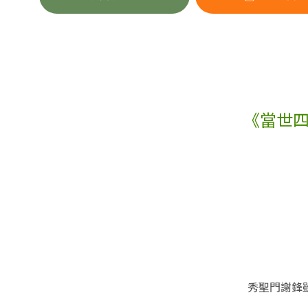
《當世四大
秀聖門謝鋒