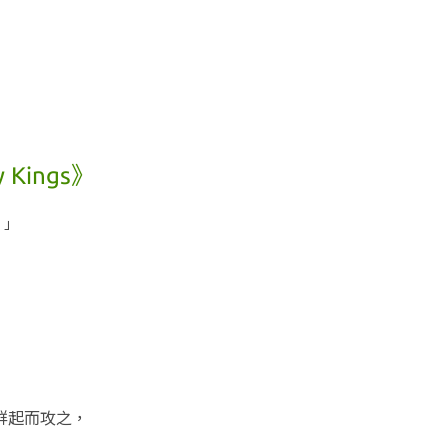
Kings》
！」
！
群起而攻之
，