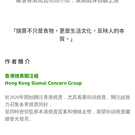
嚴選香港燒賣街頭小店，展開親身體驗之旅
「燒賣不只是食物，更是生活文化，反映人的本
質。」
作 者 簡 介
香港燒賣關注組
Hong Kong Siumai Concern Group
於2020年開始關注香港燒賣，
尤其着重街頭燒賣。
關注組致
力召集各界燒賣同好，
並同時密切監察本港燒賣質素和價格走勢，
期望街頭燒賣繼
續發光發亮。