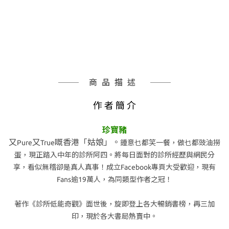
商品描述
作 者 簡 介
珍寶豬
又
又
嘅香港「姑娘」。
Pure
True
鍾意乜都笑一餐，
做乜都豉油撈
蛋，
現正踏入中年的診所阿四。
將每日面對的診所經歷與網民分
享，
看似無稽卻是真人真事！
成立
Facebook
專頁大受歡迎，
現有
Fans
逾
19
萬人，為同類型作者之冠！
著作《
診所低能奇觀
》面世後，
旋即登上各大暢銷書榜，再三加
印，
現於各大書局熱賣中。