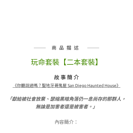
商品描述
玩命套裝【二本套裝】
故 事 簡 介
《你聽說過嗎？聖地牙哥鬼屋 San Diego Haunted House》
「獻給被社會放棄、瑟縮黑暗角落仍一息尚存的那群人，
無論是加害者還是被害者。」
內容簡介：