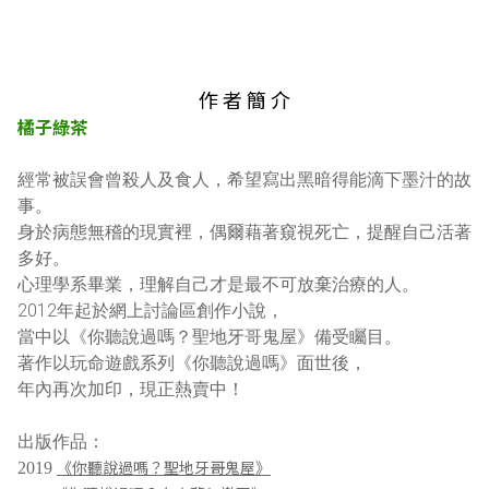
作 者 簡 介
橘子綠茶
經常被誤會曾殺人及食人，希望寫出黑暗得能滴下墨汁的故
事。
身於病態無稽的現實裡，偶爾藉著窺視死亡，提醒自己活著
多好。
心理學系畢業，理解自己才是最不可放棄治療的人。
2012年起於網上討論區創作小說，
當中以《你聽說過嗎？聖地牙哥鬼屋》備受矚目。
著作以玩命遊戲系列《你聽說過嗎》面世後， 
年內再次加印，現正熱賣中！
出版作品：
2019 
《你聽說過嗎？聖地牙哥鬼屋》