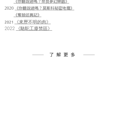
《你聽說過嗎？奈良夢幻樂園》
2020 
《你聽說過嗎？莫斯科秘密地鐵》
《奪臉述異記》
《來歷不明的肉》
2021
2022 
《駱駝工廈禁區》
了解更多