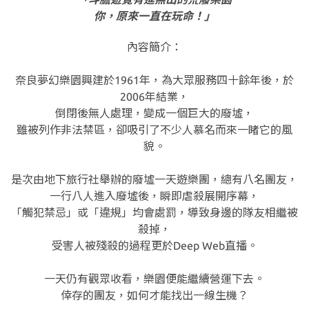
你，原來一直在玩命！」
內容簡介：
奈良夢幻樂園興建於1961年，為大眾服務四十餘年後，於
2006年結業，
倒閉後無人處理，變成一個巨大的廢墟，
雖被列作非法禁區，卻吸引了不少人慕名而來一睹它的風
貌。
是次由地下旅行社舉辦的廢墟一天遊樂團，總有八名團友，
一行八人進入廢墟後，瞬即虐殺展開序幕，
「觸犯禁忌」或「違規」均會處罰，導致身邊的隊友相繼被
殺掉，
受害人被殘殺的過程更於Deep Web直播。
一天仍有觀眾收看，樂園便能繼續營運下去。
倖存的團友，如何才能找出一線生機？