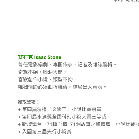
艾石克 Isaac Stone
曾任電影編劇、專欄作家、記者及雜誌編輯。
奇想不絕，腦洞大開，
喜歡創作小說，類型不拘，
唯獨情節必須曲折離奇，結局出人意表。
獲取獎項：
+ 第四屆漫道「文學王」小說比賽冠軍
+
第四屆水滴獎全國科幻小說大賽三等獎
+
新城電台「71種心情=71個故事之驚情篇」小說比
+
入圍第三屆天行小說賞