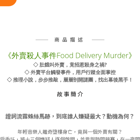
商品描述
《外賣殺人事件Food Delivery Murder》
◇ 肚餓叫外賣，竟招惹殺身之禍?
◇
外賣平台觸發事件，用戶行蹤全面掌控
◇
推理小說，步步推敲，層層剖開謎團，找出幕後黑手！
故 事 簡 介
證詞流露蛛絲馬跡，到底誰人嫌疑最大？動機為何？
年輕音樂人離奇墮樓身亡，竟與一個外賣有關？
受委託，將十三個嫌疑人逐個盤問，並要與時間競賽，在一夜間