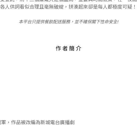
各人供詞看似合理且毫無破綻，拼湊起來卻是每人都極度可疑！
本平台只提供餐飲配送服務，並不確保閣下性命安全!
作 者 簡 介
賽冠軍，作品被改編為新城電台廣播劇