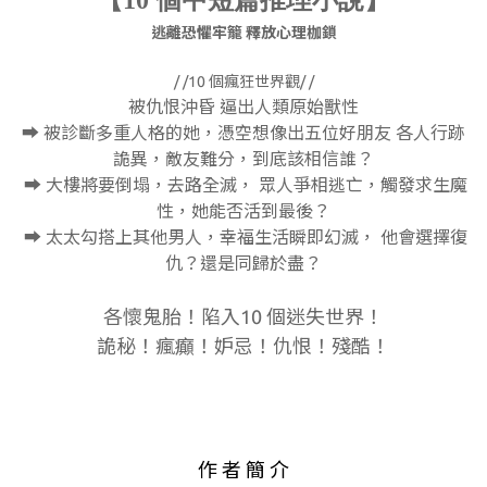
【10 個中短篇推理小說】
逃離恐懼牢籠 釋放心理枷鎖
/ /10 個瘋狂世界觀/ /
被仇恨沖昏 逼出人類原始獸性
➡ 被診斷多重人格的她，憑空想像出五位好朋友 各人行跡
詭異，敵友難分，到底該相信誰？
➡ 大樓將要倒塌，去路全滅， 眾人爭相逃亡，觸發求生魔
性，她能否活到最後？
➡ 太太勾搭上其他男人，幸福生活瞬即幻滅， 他會選擇復
仇？還是同歸於盡？
各懷鬼胎！陷入10 個迷失世界！
詭秘！瘋癲！妒忌！仇恨！殘酷！
作 者 簡 介