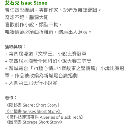
艾石克 Isaac Stone
曾任電影編劇、專欄作家、記者及雜誌編輯。
奇想不絕，腦洞大開，
喜歡創作小說，類型不拘，
唯獨情節必須曲折離奇，結局出人意表。
獲取獎項：
+ 第四屆漫道「文學王」小說比賽冠軍
+
第四屆水滴獎全國科幻小說大賽三等獎
+
新城電台「71種心情=71個故事之驚情篇」小說比賽冠
軍，作品被改編為新城電台廣播劇
+
入圍第三屆天行小說賞
著作：
《隱秘書 Secret Short Story》
《七情書 Senses Short Story》
《黑科技連環事件 A Series of Black Tech》
《幽閉書 Storage Short Story》