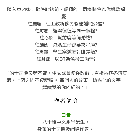
踏入車廂後，撳停咪錶前，
呢個的士司機將會為你排難解
憂。
往
社工教新移民假離婚呃公屋?
無恥
往
選票價值等同一個橙?
可悲
往
幫前度籌備婚禮?
心酸
往
港媽生仔都要夾星座?
迷信
往
學生窮遊撻訂賺差額?
卑鄙
往
以OT為名扮工偷情?
背叛
「的士司機良莠不齊，相處或會使你改觀；
百樣乘客各適其
適，上落之間不停變臉。
每個人的故事，透過他的文字，
繼續我的你的紅的。」
作 者 簡 介
白告
八十後中文系畢業生，
身兼的士司機及網絡作家。