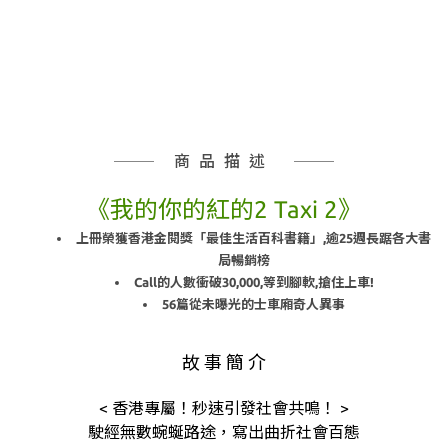
商品描述
《我的你的紅的2 Taxi 2》
上冊榮獲香港金閱獎「最佳生活百科書籍」,逾25週長踞各大書
局暢銷榜
Call的人數衝破30,000,等到腳軟,搶住上車!
56篇從未曝光的士車廂奇人異事
故 事 簡 介
< 香港專屬！秒速引發社會共鳴！ >
駛經無數蜿蜒路途，寫出曲折社會百態