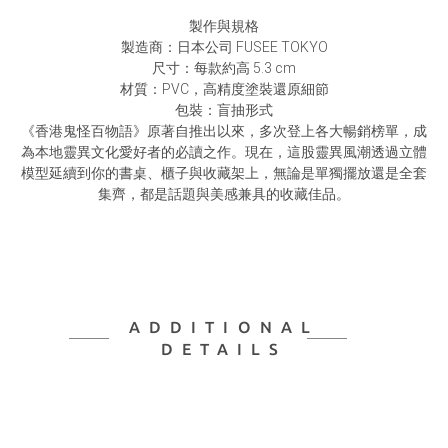
製作與規格
製造商：日本公司 FUSEE TOKYO
尺寸：每款約高 5.3 cm
材質：PVC，高精度塗裝還原細節
包裝：盲抽形式
《香港鬼怪百物語》原著自推出以來，多次登上各大暢銷榜單，成
為本地靈異文化愛好者的必讀之作。現在，這股靈異風潮透過立體
模型延續到你的書桌、櫃子與收藏架上，無論是單獨擺放還是全套
集齊，都是話題與美感兼具的收藏佳品。
ADDITIONAL
DETAILS