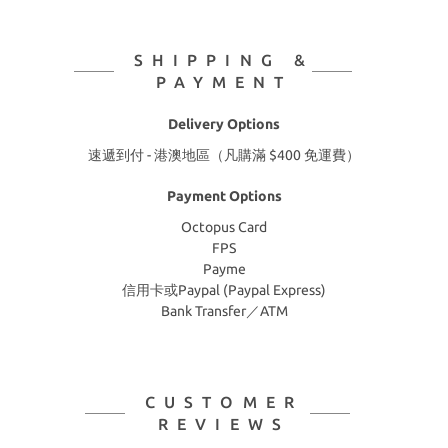
SHIPPING &
PAYMENT
Delivery Options
速遞到付 - 港澳地區（凡購滿 $400 免運費）
Payment Options
Octopus Card
FPS
Payme
信用卡或Paypal (Paypal Express)
Bank Transfer／ATM
CUSTOMER
REVIEWS