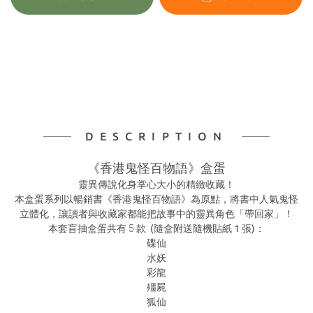
DESCRIPTION
《香港鬼怪百物語》盒蛋
靈異傳說化身掌心大小的精緻收藏！
本盒蛋系列以暢銷書《香港鬼怪百物語》為原點，將書中人氣鬼怪
立體化，讓讀者與收藏家都能把故事中的靈異角色「帶回家」！
本套盲抽盒蛋共有 5 款
(隨盒附送隨機貼紙 1 張)
：
碟仙
水妖
彩龍
殭屍
狐仙