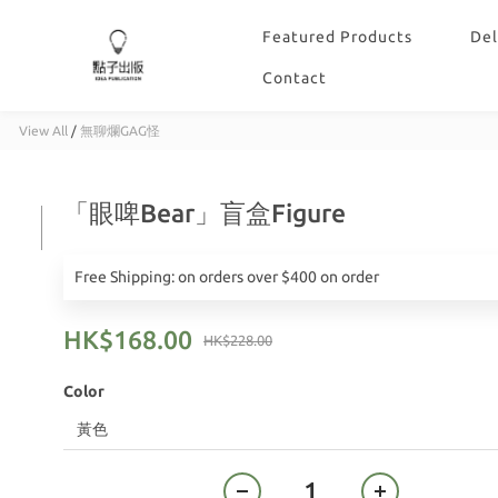
Featured Products
Del
Contact
View All
/
無聊爛GAG怪
「眼啤Bear」盲盒Figure
Free Shipping: on orders over $400 on order
HK$168.00
HK$228.00
Color