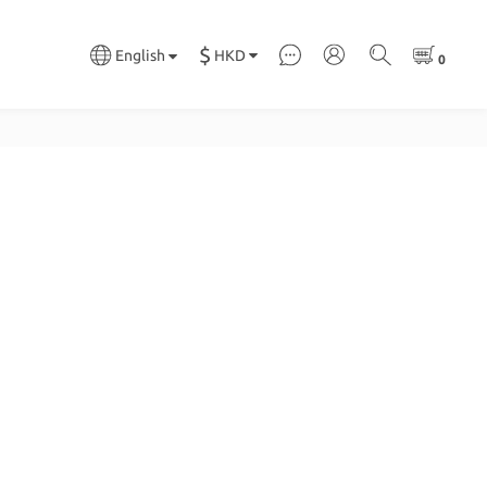
$
HKD
English