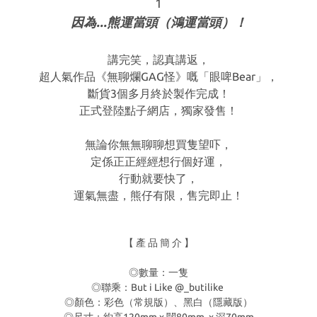
1
因為...熊運當頭（鴻運當頭）！
講完笑，認真講返，
超人氣作品《無聊爛GAG怪》嘅「眼啤Bear」，
斷貨3個多月終於製作完成！
正式登陸點子網店，獨家發售！
無論你無無聊聊想買隻望吓，
定係正正經經想行個好運，
行動就要快了，
運氣無盡，熊仔有限，售完即止！
【 產 品 簡 介 】
◎數量：一隻
◎聯乘：But i Like @_butilike
◎顏色：彩色（常規版）、黑白（隱藏版）