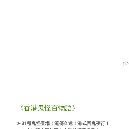
宿
《香港鬼怪百物語》
➤ 31種鬼怪登場！流傳久遠！港式百鬼夜行！