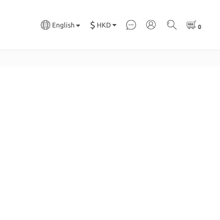
$
HKD
English