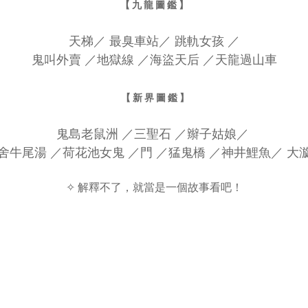
【 九 龍 圖 鑑 】
天梯
／
最臭車站
／
跳軌女孩
／
鬼叫外賣
／
地獄線
／
海盜天后
／
天龍過山車
【 新 界 圖 鑑 】
鬼島老鼠洲
／
三聖石
／
辮子姑娘
／
舍牛尾湯
／
荷花池女鬼
／
門
／
猛鬼橋
／
神井鯉魚
／
大
✧ 解釋不了，就當是一個故事看吧！