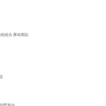
藝術組合 豚肉窩貼
院
豹別墅孤仙