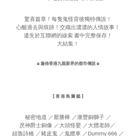
驚喜篇章！每隻鬼怪背後獨特傳說！
心酸過去與痕跡！交織出濃濃的人情故事！
遺失於互聯網的線索 書中完整保存！
大結集！
⧆ 遍佈香港九龍新界的都市傳說 ⧆
【 香 港 島 圖 鑑 】
秘密地道
／
厭勝棒
／
滙豐銅獅子
／
昃神爵士銅像
／
大頭怪嬰
／
大體老師
／
紐魯詩橋
／
豬皮鬼
／
鬼纜車
／
Dummy 666
／