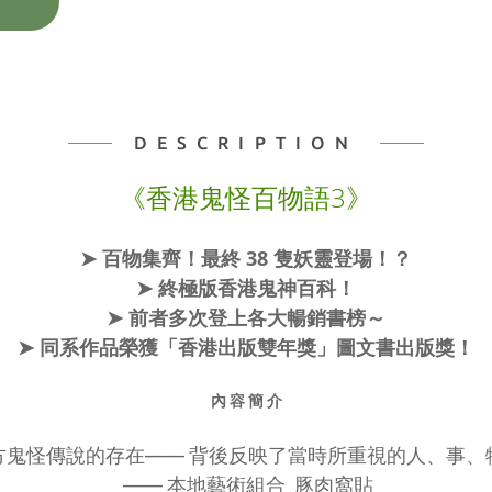
DESCRIPTION
《香港鬼怪百物語3》
➤ 百物集齊！最終 38 隻妖靈登場！？
➤ 終極版香港鬼神百科！
➤ 前者多次登上各大暢銷書榜～
➤ 同系作品榮獲「香港出版雙年獎」圖文書出版獎！
內 容 簡 介
方鬼怪傳說的存在—— 背後反映了當時所重視的人、事、
—— 本地藝術組合 豚肉窩貼