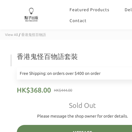
Featured Products
Del
Contact
View All
/
香港鬼怪百物語
香港鬼怪百物語套裝
Free Shipping: on orders over $400 on order
HK$368.00
HK$444.00
Sold Out
Please message the shop owner for order details.