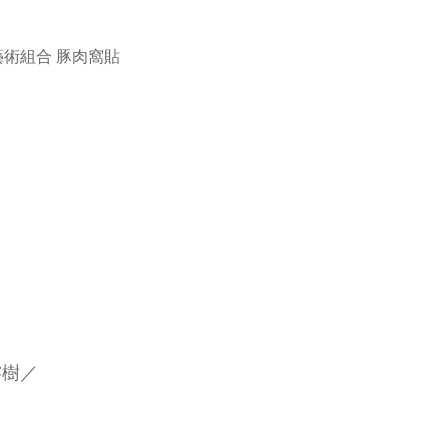
藝術組合 豚肉窩貼
榕樹
／