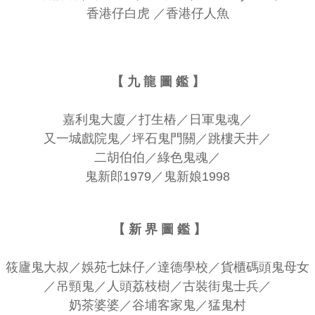
香港仔白虎
／
香港仔人魚
【 九 龍 圖 鑑 】
嘉利鬼大廈
／
打生樁
／
日軍鬼魂
／
又一城戲院鬼
／
坪石鬼門關
／
跳樓天井
／
二胡伯伯
／
綠色鬼魂
／
鬼新郎1979
／
鬼新娘1998
【 新 界 圖 鑑 】
筱廬鬼大叔
／
娛苑七妹仔
／
達德學校
／
貨櫃碼頭鬼母女
／
吊頸鬼
／
人頭荔枝樹
／
古裝街鬼士兵
／
奶茶婆婆
／
谷埔客家鬼
／
猛鬼村