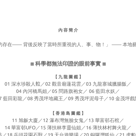
內 容 簡 介
存在—— 背後反映了當時所重視的人、事、物！」 —— 本地
⧆ 科學都無法印證的眼前事實 ⧆
【 九 龍 圖 鑑 】
01 深水埗殺人𨋢／02 觀音廟蓮花雲／03 九龍寨城臘腸飯／
04 內河橋馬姐／05 問路旗袍女／ 06 藍田水妖／
07 藍田彩龍／08 秀茂坪地藏王／09 秀茂坪泥母子／10 金茂坪戲
【 香 港 島 圖 鑑 】
11 旭龢大廈／12 瀑布灣無臉女鬼／13 華富邨石棺／
14 華富邨UFO／15 薄扶林李靈仙姐／16 薄扶林村舞火龍／
地站／18 兵頭花園石獸／19 天台遊樂場／20 銅鑼灣狐仙／21 虎