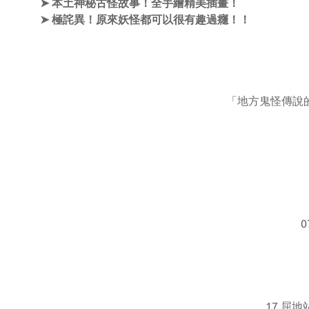
➤ 本土神秘古怪故事！全手繪精美插畫！
➤ 極詫異！原來妖怪都可以很有趣過癮！！
「地方鬼怪傳說的
17 屈