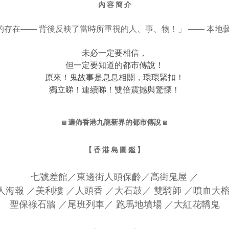
內 容 簡 介
存在—— 背後反映了當時所重視的人、事、物！」 —— 本地
未必一定要相信，
但一定要知道的都市傳說！
原來！鬼故事是息息相關，環環緊扣！
獨立睇！連續睇！雙倍震撼與驚慄！
⧆ 遍佈香港九龍新界的都市傳說 ⧆
【 香 港 島 圖 鑑 】
七號差館／東邊街人頭保齡
／
高街鬼屋
／
人海報
／
美利樓
／
人頭香
／
大石鼓
／
雙騎師
／
噴血大
聖保祿石牆
／
尾班列車
／
跑馬地墳場
／
大紅花轎鬼