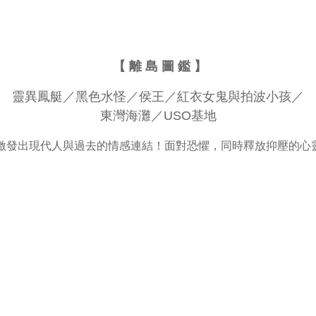
【 離 島 圖 鑑 】
靈異鳳艇
／
黑色水怪
／
侯王
／
紅衣女鬼與拍波小孩
／
東灣海灘
／
USO基地
 激發出現代人與過去的情感連結！面對恐懼，同時釋放抑壓的心