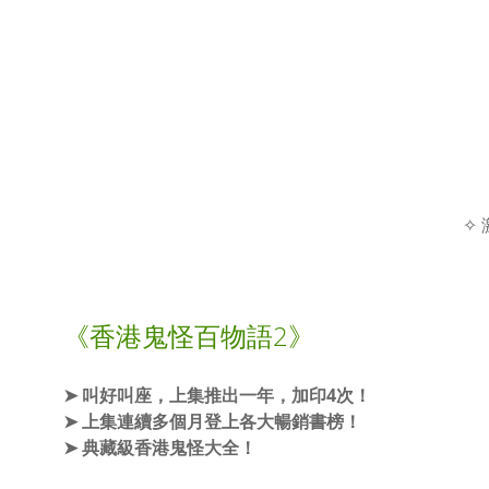
✧
《香港鬼怪百物語2》
➤ 叫好叫座，上集推出一年，加印4次！
➤ 上集連續多個月登上各大暢銷書榜！
➤ 典藏級香港鬼怪大全！