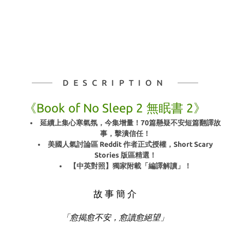
DESCRIPTION
《Book of No Sleep 2 無眠書 2》
延續上集心寒氣氛，今集增量！70篇懸疑不安短篇翻譯故
事，擊潰信任！
美國人氣討論區 Reddit 作者正式授權，Short Scary
Stories 版區精選！
【中英對照】獨家附載「編譯解讀」！
故 事 簡 介
「愈揭愈不安，愈讀愈絕望」