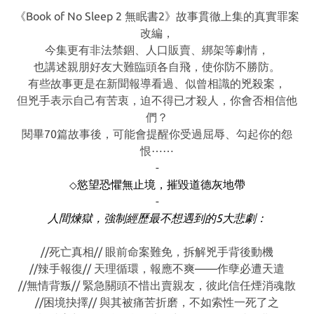
《Book of No Sleep 2 無眠書2》故事貫徹上集的真實罪案
改編，
今集更有非法禁錮、人口販賣、綁架等劇情，
也講述親朋好友大難臨頭各自飛，使你防不勝防。
有些故事更是在新聞報導看過、似曾相識的兇殺案，
但兇手表示自己有苦衷，迫不得已才殺人，你會否相信他
們？
閱畢70篇故事後，可能會提醒你受過屈辱、勾起你的怨
恨⋯⋯
-
慾望恐懼無止境，摧毀道德灰地帶
◇
-
人間煉獄，強制經歷最不想遇到的5大悲劇：
//死亡真相// 眼前命案難免，拆解兇手背後動機
//辣手報復// 天理循環，報應不爽——作孽必遭天遣
//無情背叛// 緊急關頭不惜出賣親友，彼此信任煙消魂散
//困境抉擇// 與其被痛苦折磨，不如索性一死了之