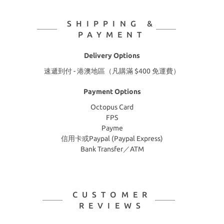
SHIPPING &
PAYMENT
Delivery Options
速遞到付 - 港澳地區（凡購滿 $400 免運費）
Payment Options
Octopus Card
FPS
Payme
信用卡或Paypal (Paypal Express)
Bank Transfer／ATM
CUSTOMER
REVIEWS