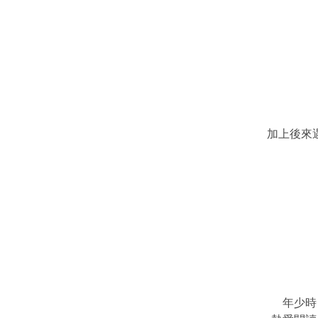
加上後來
年少時