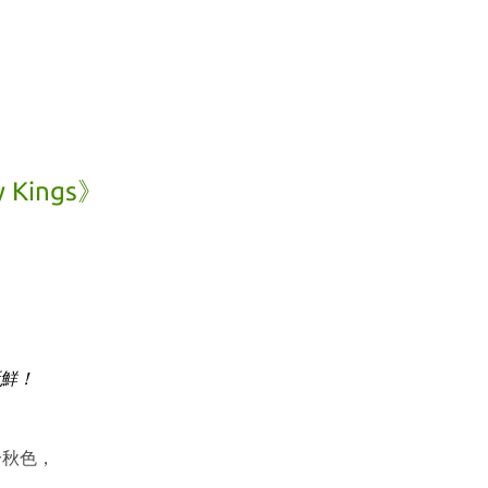
Kings》
鮮！
分秋色，