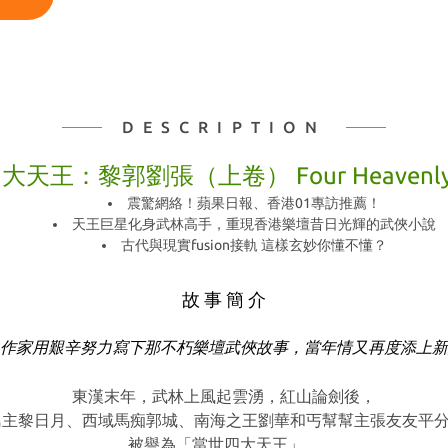
DESCRIPTION
天王：黎郭劉張（上卷） Four Heavenly 
震驚網絡！蘋果日報、香港01專訪推薦！
天王巨星化身武林高手，重現香港樂壇昔日光輝的武俠小說
古代與現實fusion接軌 這樣玄妙你懂不懂？
故 事 簡 介
作家用艱辛努力寫下那不朽樂壇武俠故事，當年情又再度添上新
東漢末年，武林上風起雲湧，紅山論劍後，
主黎日月、西域馬痴郭城、南海之王劉華和丐幫幫主張友友平
被譽為「當世四大天王」。