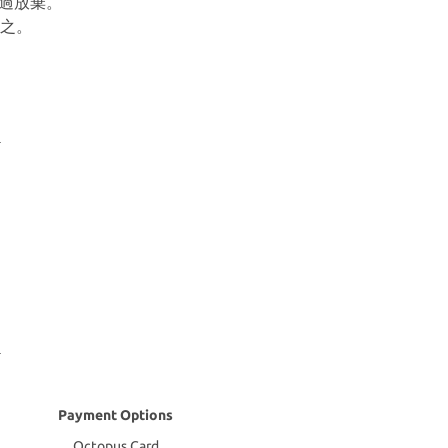
想過放棄。
之。
Payment Options
Octopus Card