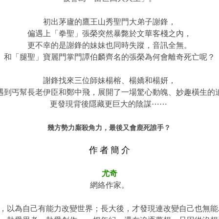
初出茅廬的鷹王山秀聖門大弟子謝鋒，
偏遇上「拳聖」張榮突然暴斃於文華客棧之內，
更不幸的是謝鋒的妹妹也同時失蹤，
音訊全無。
和「腿聖」寶麗門掌門譚伯麟齊名的張榮為何會離奇死亡呢？
謝鋒找來三位師妹楊榕、楊嬌和楊妍，
遇到丐幫長老伊臣和鄭中飛，展開了一場驚心動魄、妙趣橫生的
更發現背後隱藏更巨大的陰謀⋯⋯
幾方勢力廝殺角力，最後又會鹿死誰手？
作 者 簡 介
尤奇
網絡作家。
，以為自己有能力改變世界；長大後，才發現連改變自己也無