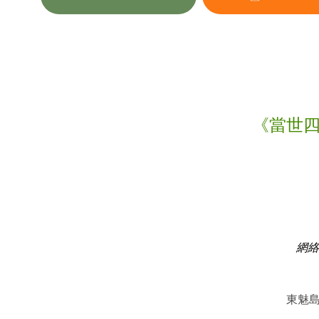
《當世四大
網絡
東魅島