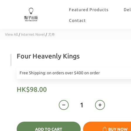
Featured Products
Del
Contact
View All
/
Internet Novel
/
尤奇
Four Heavenly Kings
Free Shipping: on orders over $400 on order
HK$98.00
ADD TO CART
BUY NOW