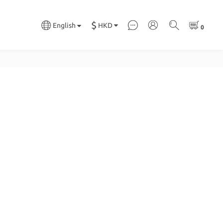
$
HKD
English