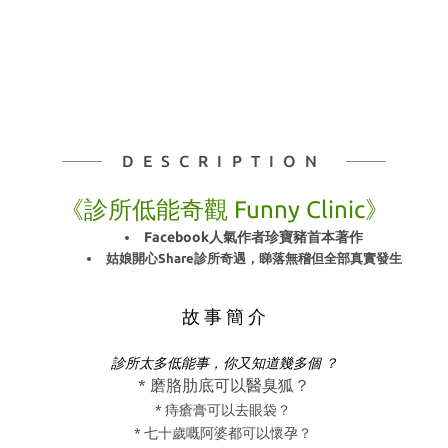
DESCRIPTION
《診所低能奇觀 Funny Clinic》
Facebook
人氣作者珍寶豬首本著作
姑娘開心Share診所奇遇，睇落無稽但全部真實發生
故 事 簡 介
診所太多低能事，你又知道幾多個
？
*
磨胳肋底可以醫臭狐？
*
痔瘡膏可以去眼袋？
*
七十歲嘅阿婆都可以懷孕？