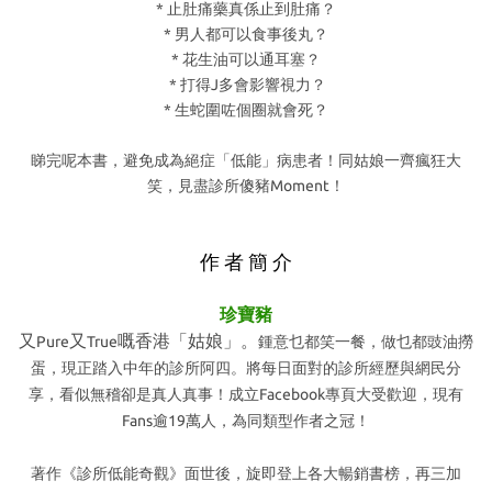
*
止肚痛藥真係止到肚痛？
*
男人都可以食事後丸？
*
花生油可以通耳塞？
*
打得
J
多會影響視力？
*
生蛇圍咗個圈就會死？
睇完呢本書，避免成為絕症「低能」病患者！
同姑娘一齊瘋狂大
笑，見盡診所傻豬
Moment
！
作 者 簡 介
珍寶豬
又
又
嘅香港「姑娘」。
Pure
True
鍾意乜都笑一餐，
做乜都豉油撈
蛋，
現正踏入中年的診所阿四。
將每日面對的診所經歷與網民分
享，
看似無稽卻是真人真事！
成立
Facebook
專頁大受歡迎，
現有
Fans
逾
19
萬人，為同類型作者之冠！
著作《
診所低能奇觀
》面世後，
旋即登上各大暢銷書榜，再三加