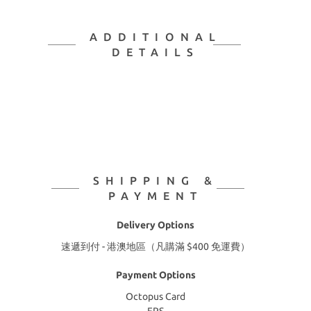
ADDITIONAL
DETAILS
SHIPPING &
PAYMENT
Delivery Options
速遞到付 - 港澳地區（凡購滿 $400 免運費）
Payment Options
Octopus Card