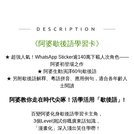
DESCRIPTION
《阿婆歇後語學習卡》
★ 超強人氣！WhatsApp Sticker逾140萬下載人次角色——
阿婆初登場之作
★ 阿婆生動演譯60句歇後語
★ 另附歇後語解釋、粵語拼音、應用例句，適合各年齡人
士閱讀
阿婆教你走在時代尖啄！活學活用「歇後語」!
百變阿婆化身歇後語學習卡主角，
3個Level測試你嘅廣東話知識，
「漫畫化」深入淺出笑住學嘢！