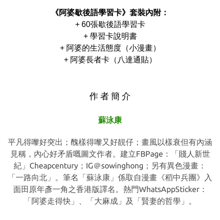
《阿婆歇後語學習卡》套裝內附：
+ 60張歇後語學習卡
+ 學習卡說明書
+ 阿婆的生活態度（小漫畫）
+ 阿婆長者卡（八達通貼）
作 者 簡 介
蘇泳康
平凡得嚟好突出；醜樣得嚟又好靚仔；畫風以樣衰但有內涵
見稱，內心好矛盾嘅圖文作者。建立FBPage：「賤人新世
紀」Cheapcentury；IG＠sowinghong；另有異色漫畫：
「一路向北」。筆名「蘇泳康」係取自漫畫《稻中兵團》入
面田原年彥一角之香港版譯名。熱門WhatsAppSticker：
「阿婆走得快」、「大麻成」及「賢妻的哲學」。