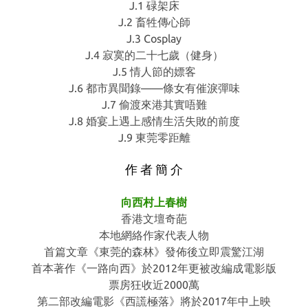
J.1 碌架床
J.2 畜牲傳心師
J.3 Cosplay
J.4 寂寞的二十七歲（健身）
J.5 情人節的嫖客
J.6 都市異聞錄——條女有催淚彈味
J.7 偷渡來港其實唔難
J.8 婚宴上遇上感情生活失敗的前度
J.9 東莞零距離
作 者 簡 介
向西村上春樹
香港文壇奇葩
本地網絡作家代表人物
首篇文章《東莞的森林》發佈後立即震驚江湖
首本著作《一路向西》於2012年更被改編成電影版
票房狂收近2000萬
第二部改編電影《西謊極落》將於2017年中上映