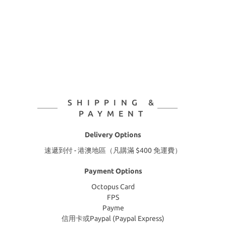
SHIPPING &
PAYMENT
Delivery Options
速遞到付 - 港澳地區（凡購滿 $400 免運費）
Payment Options
Octopus Card
FPS
Payme
信用卡或Paypal (Paypal Express)