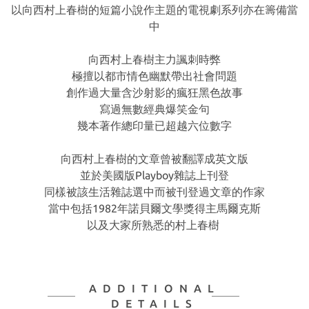
以向西村上春樹的短篇小說作主題的電視劇系列亦在籌備當
中
向西村上春樹主力諷刺時弊
極擅以都市情色幽默帶出社會問題
創作過大量含沙射影的瘋狂黑色故事
寫過無數經典爆笑金句
幾本著作總印量已超越六位數字
向西村上春樹的文章曾被翻譯成英文版
並於美國版Playboy雜誌上刊登
同樣被該生活雜誌選中而被刊登過文章的作家
當中包括1982年諾貝爾文學獎得主馬爾克斯
以及大家所熟悉的村上春樹
ADDITIONAL
DETAILS