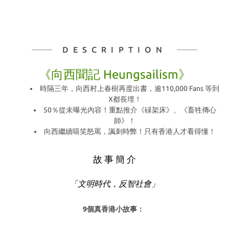
DESCRIPTION
《向西聞記 Heungsailism》
時隔三年，向西村上春樹再度出書，逾110,000 Fans 等到
X都長埋！
50％從未曝光內容！重點推介《碌架床》、《畜牲傳心
師》！
向西繼續嘻笑怒罵，諷刺時弊！只有香港人才看得懂！
故 事 簡 介
「文明時代，反智社會」
9個真香港小故事：