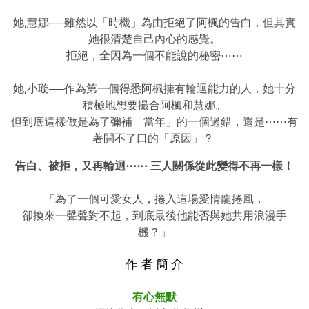
她,慧娜──雖然以「時機」為由拒絕了阿楓的告白，但其實
她很清楚自己內心的感覺。
拒絕，全因為一個不能說的秘密⋯⋯
她,小璇──作為第一個得悉阿楓擁有輪迴能力的人，她十分
積極地想要撮合阿楓和慧
娜。
但到底這樣做是為了彌補「當年」的一個過錯，還是⋯⋯有
著開不了口的「原因」？
告白、被拒，又再輪迴⋯⋯ 三人關係從此變得不再一樣！
「為了一個可愛女人，捲入這場愛情龍捲風，
卻換來一聲聲對不起，到底最後他能否與她
共用浪漫手
機？」
作 者 簡 介
有心無默