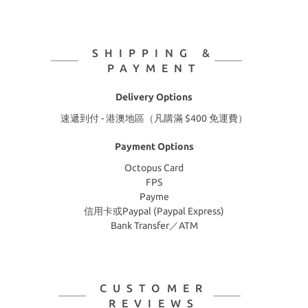
SHIPPING &
PAYMENT
Delivery Options
速遞到付 - 港澳地區（凡購滿 $400 免運費）
Payment Options
Octopus Card
FPS
Payme
信用卡或Paypal (Paypal Express)
Bank Transfer／ATM
CUSTOMER
REVIEWS