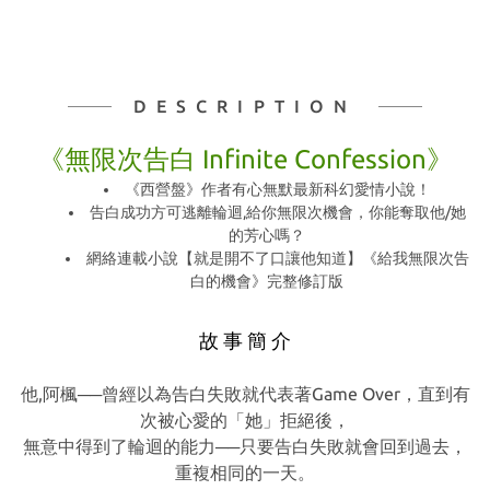
DESCRIPTION
《無限次告白 Infinite Confession》
《西營盤》作者有心無默最新科幻愛情小說！
告白成功方可逃離輪迴,給你無限次機會，你能奪取他/她
的芳心嗎？
網絡連載小說【就是開不了口讓他知道】《給我無限次告
白的機會》完整修訂版
故 事 簡 介
他,阿楓──曾經以為告白失敗就代表著Game Over，直到有
次被心愛的「她」拒絕後，
無
意中得到了輪迴的能力──只要告白失敗就會回到過去，
重複相同的一天。