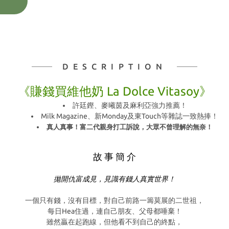
DESCRIPTION
《賺錢買維他奶 La Dolce Vitasoy》
許廷鏗、麥曦茵及麻利亞強力推薦！
Milk Magazine
、新
Monday
及東
Touch
等雜誌一致熱捧！
真人真事！富二代親身打工訴說，大眾不曾理解的無奈！
故 事 簡 介
拋開仇富成見，見識有錢人真實世界！
一個只有錢，沒有目標，對自己前路一籌莫展的二世祖，
每日
Hea
住過，連自己朋友、父母都唾棄！
雖然贏在起跑線，但他看不到自己的終點，