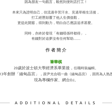
因為朋友一句戲言，毅然到便利店打工！
本來只為證明自己，但流過辛苦汗水、見過草根生活後，
打工經歷顛覆了他人生價值觀，
更從此開竅，得到動力，
明白自己應該追求甚麼。
同時，亦終於發現「有錢唔係咩都得」，
有錢對於追夢沒有任何幫助
……
作 者 簡 介
筆華棋
歲於波士頓大學經濟系畢業後，
20
任職時裝編輯。
年創辦「緬甸晶宮」，
13
跟尹光合唱一曲
《緬甸晶宮》，
因而為人熟
現為專欄作家、網台
。
DJ
ADDITIONAL DETAILS