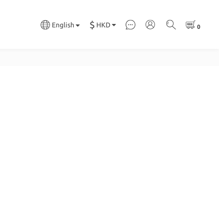
$
HKD
English