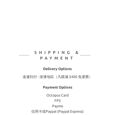
SHIPPING &
PAYMENT
Delivery Options
速遞到付 - 港澳地區（凡購滿 $400 免運費）
Payment Options
Octopus Card
FPS
Payme
信用卡或Paypal (Paypal Express)