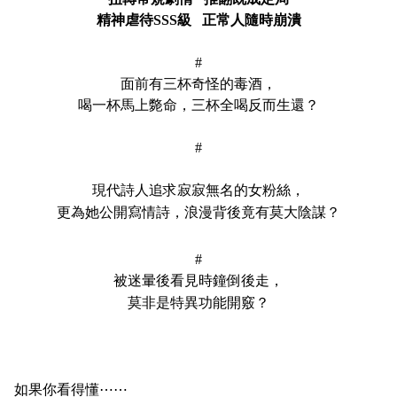
精神虐待SSS級   正常人隨時崩潰
#
面前有三杯奇怪的毒酒，
喝一杯馬上斃命，三杯全喝反而生還？
#
現代詩人追求寂寂無名的女粉絲，
更為她公開寫情詩，浪漫背後竟有莫大陰謀？
#
被迷暈後看見時鐘倒後走，
莫非是特異功能開竅？
如果你看得懂⋯⋯