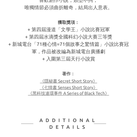
喜歡創作小說，類型不拘，
唯獨情節必須曲折離奇，結局出人意表。
獲取獎項：
+ 第四屆漫道「文學王」小說比賽冠軍
+
第四屆水滴獎全國科幻小說大賽三等獎
+
新城電台「71種心情=71個故事之驚情篇」小說比賽冠
軍，作品被改編為新城電台廣播劇
+
入圍第三屆天行小說賞
著作：
《隱秘書 Secret Short Story》
《七情書 Senses Short Story》
《黑科技連環事件 A Series of Black Tech》
ADDITIONAL
DETAILS