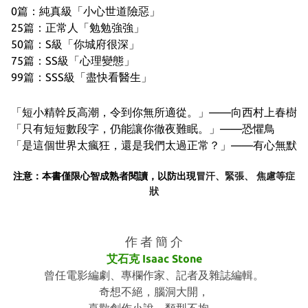
0篇：純真級「小心世道險惡」
25篇：正常人「勉勉強強」
50篇：S級「你城府很深」
75篇：SS級「心理變態」
99篇：SSS級「盡快看醫生」
「短小精幹反高潮，令到你無所適從。」——向西村上春樹
「只有短短數段字，仍能讓你徹夜難眠。」——恐懼鳥
「是這個世界太瘋狂，還是我們太過正常？」——有心無默
注意：本書僅限心智成熟者閱讀，以防出現
冒汗、緊張、 焦慮等症
狀
作 者 簡 介
艾石克 Isaac Stone
曾任電影編劇、專欄作家、記者及雜誌編輯。
奇想不絕，腦洞大開，