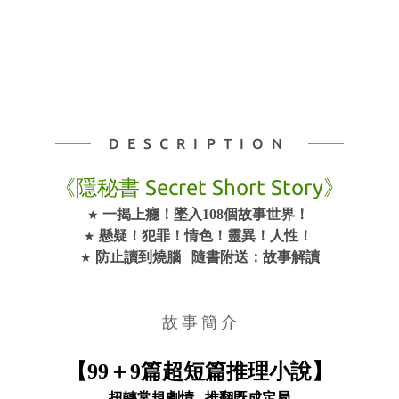
DESCRIPTION
《隱秘書 Secret Short Story》
★ 
一揭上癮！墜入108個故事世界！ 
★ 
懸疑！犯罪！情色！靈異！人性！ 
★ 
防止讀到燒腦   隨書附送：故事解讀
故 事 簡 介
【99＋9篇超短篇推理小說】
扭轉常規劇情   推翻既成定局