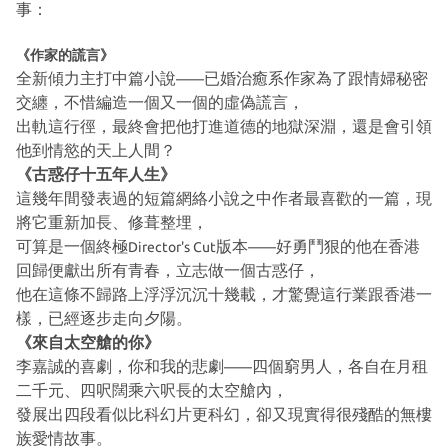
事：
《作家的謊言》
全新傾力主打中篇小說
已婚治癒系作家為了跟情婦秘密
——
交纏，不惜編造一個又一個的虛偽謊言，
出軌這行徑，最終會把他打進道德的地獄深淵，還是會引領
他到情慾的天上人間？
《古惑仔十五年人生》
這幾年間發表過的短篇網絡小說之中作者最喜歡的一篇，現
將它重新加長、修葺整埋，
可算是一個終極
版本
好勇鬥狠的他在香港
Director's Cut
——
回歸便獻出所有青春，立志做一個古惑仔，
他在這條不歸路上浮浮沉沉十幾載，才驚覺這行業跟香港一
樣，已經逐步走向夕陽。
《來自太空艙的你》
李嘉誠的喜劇，你和我的悲劇
四個窮男人，各自在月租
——
二千元、四呎闊乘六呎長的太空艙內，
發展出四段看似比科幻片更科幻，卻又現實得很殘酷的無樓
族愛情故事。