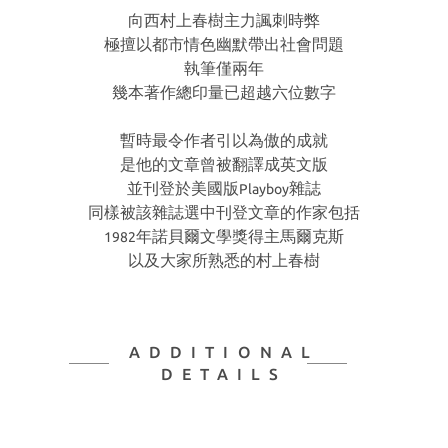
向西村上春樹主力諷刺時弊
極擅以都市情色幽默帶出社會問題
執筆僅兩年
幾本著作總印量已超越六位數字
暫時最令作者引以為傲的成就
是他的文章曾被翻譯成英文版
並刊登於美國版
雜誌
Playboy
同樣被該雜誌選中刊登文章的作家包括
年諾貝爾文學獎得主馬爾克斯
1982
以及大家所熟悉的村上春樹
ADDITIONAL
DETAILS