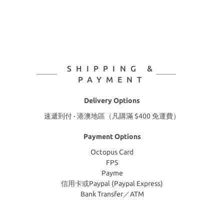
SHIPPING &
PAYMENT
Delivery Options
速遞到付 - 港澳地區（凡購滿 $400 免運費）
Payment Options
Octopus Card
FPS
Payme
信用卡或Paypal (Paypal Express)
Bank Transfer／ATM