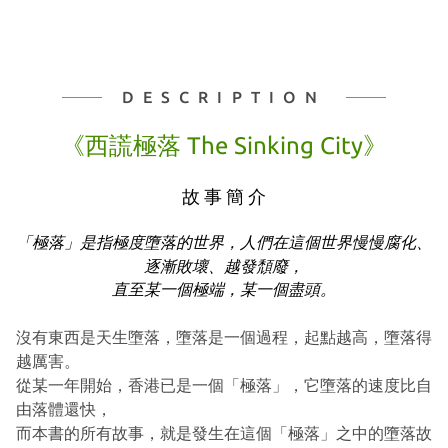
DESCRIPTION
《西謊極落 The Sinking City》
故 事 簡 介
「極落」是指極度墮落的世界，人們在這個世界慢慢腐化、
逐漸敗壞、越發頹廢，
直至某一個極端，某一個盡頭。
沒有東西是天生墮落，墮落是一個過程，起點越高，墮落得
越厲害。
從某一年開始，香港已是一個「極落」，它墮落的速度比自
由落體還快，
而本書的所有故事，就是發生在這個「極落」之中的墮落故