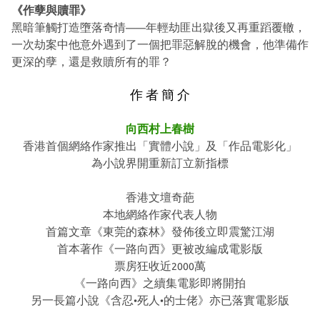
《作孽與贖罪》
黑暗筆觸打造墮落奇情
年輕劫匪出獄後又再重蹈覆轍，
——
一次劫案中他意外遇到了一個把罪惡解脫的機會，他準備作
更深的孽，還是救贖所有的罪？
作 者 簡 介
向西村上春樹
香港首個網絡作家推出「實體小說」及「作品電影化」
為小說界開重新訂立新指標
香港文壇奇葩
本地網絡作家代表人物
首篇文章《東莞的森林》發佈後立即震驚江湖
首本著作《一路向西》更被改編成電影版
票房狂收近
萬
2000
《一路向西》之續集電影即將開拍
另一長篇小說《含忍
死人
的士佬》亦已落實電影版
•
•