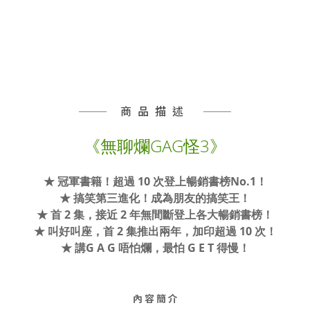
商品描述
《無聊爛GAG怪3》
★ 冠軍書籍！超過 10 次登上暢銷書榜No.1！
★ 搞笑第三進化！成為朋友的搞笑王！
★ 首 2 集，接近 2 年無間斷登上各大暢銷書榜！
★ 叫好叫座，首 2 集推出兩年，加印超過 10 次！
★ 講G A G 唔怕爛，最怕 G E T 得慢！
內 容 簡 介