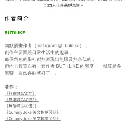
沉悶人仕羨慕妒忌恨。
作 者 簡 介
BUTiLIKE
幽默插畫作者（instagram @_butilike），
創作主要圍繞日常生活中的趣事，
每個角色的眼神都無表現出無聊及無奈似的，
但內心其實自有一套作者 BUT i LIKE 的態度：「就算是多
無聊，自己喜歡就好了」。
著作：
《無聊爛GAG怪》
《無聊爛GAG怪2》
《無聊爛GAG怪3》
《Gummy Joke 英文軟糖笑話》
《Gummy Joke 英文軟糖笑話》