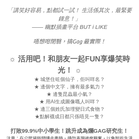
「講笑好容易，點都試一試！ 生活係其次，最緊要
鍾意！」
—— 幽默插畫平台 BUT i LIKE
唔想咁閉翳，搞Gag 最實際！
☼ 活用吧！和朋友一起FUN享爆笑時
光！ ☼
★ 城堡住咗個仙子，佢叫咩名？
★ 邊個中文字，擁有最多氣力？
★ 邊隻昆蟲最小氣？
★ 用AI生成圖像嘅人叫咩？
★ 邊三個姓氏加埋變日式食物？
★點解襪成日都只係唔見一隻？
打敗99.9%中小學生！跳升成為爛GAG研究生！
注意：在公眾場所閱讀此書時，請勿表現過度興奮，以免附近生活