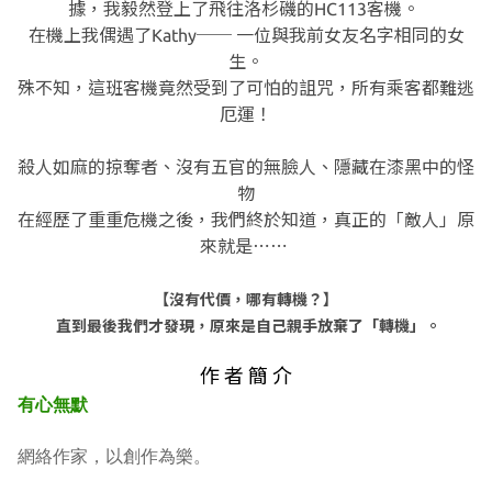
據，我毅然登上了飛往洛杉磯的HC113客機。
在機上我偶遇了Kathy── 一位與我前女友名字相同的女
生。
殊不知，這班客機竟然受到了可怕的詛咒，所有乘客都難逃
厄運！
殺人如麻的掠奪者、沒有五官的無臉人、隱藏在漆黑中的怪
物
在經歷了重重危機之後，
我們終於知道，真正的「敵人」原
來就是⋯⋯
【沒有代價，哪有轉機？】
直到最後我們才發現，原來是自己親手放棄了「轉機」。
作 者 簡 介
有心無默
網絡作家，以創作為樂。