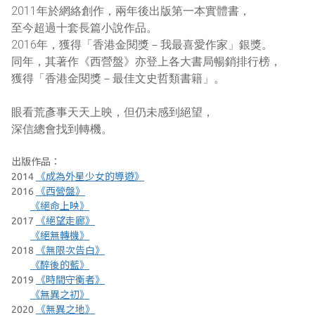
2011年於網絡創作，兩年後出版第一本實體書，
至今超過十套長篇小說作品。
2016年，獲得「香港金閱獎－我最喜愛作家」銀獎。
同年，其著作《西營盤》亦登上各大書局暢銷排行榜，
獲得「香港金閱獎－最佳文史哲類書籍」。
眼看荒彥事天天上映，但仍未感到絕望，
深信總會找到轉機。
出版作品：
2014
《成為外星少女的導遊》
2016
《西營盤》
《絕命上映》
2017
《絕望走廊》
《絕無轉機》
2018
《無限次告白》
《醉後的藍》
2019
《時間守衡者》
《無異之初》
2020
《無異之地》