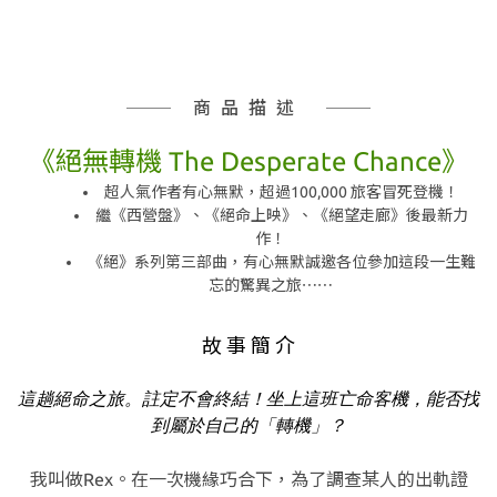
商品描述
《絕無轉機 The Desperate Chance》
超人氣作者有心無默，超過100,000 旅客冒死登機！
繼《西營盤》、《絕命上映》、《絕望走廊》後最新力
作！
《絕》系列第三部曲，有心無默誠邀各位參加這段一生難
忘的驚異之旅⋯⋯
故 事 簡 介
這趟絕命之旅。註定不會終結！坐上這班亡命客機，能否找
到屬於自己的「轉機」？
我叫做Rex。在一次機緣巧合下，為了調查某人的出軌證