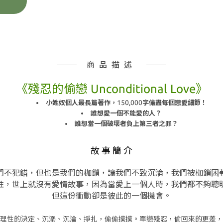
商品描述
《殘忍的偷戀 Unconditional Love》
150,000
小姓奴個人最長篇著作，
字偷盡每個戀愛細節！
誰想愛一個不能愛的人？
誰想當一個破壞者負上第三者之罪？
故 事 簡 介
們不犯錯，但也是我們的枷鎖，
讓我們不致沉淪，我們被枷鎖困
性，世上就沒有愛情故事，
因為當愛上一個人時，我們都不夠聰
但這份衝動卻是彼此的一個機會。
理性的決定、
沉溺、沉淪、掙扎，偷偷摸摸。
單戀殘忍，偷回來的更差，