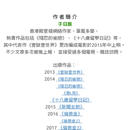
作 者 簡 介
于日辰
香港殿堂級網絡作家，筆風多變，
熱賣作品包括《殘忍的偷戀》、《十八歲留學日記》等，
其中代表作《壹獄壹世界》更改編成電影於2015年中上映。
不少文章多次被推上報， 並接受過多個電視、雜誌訪問。
出版作品：
2013
《壹獄壹世界》
2014
《殘忍的偷戀》
《殘忍的偷戀》
《港L完》
《十八歲留學日記》
2015
《新聞女郎》
2016
《倫敦金》
《倫敦金2》
2017
《倫敦金3》