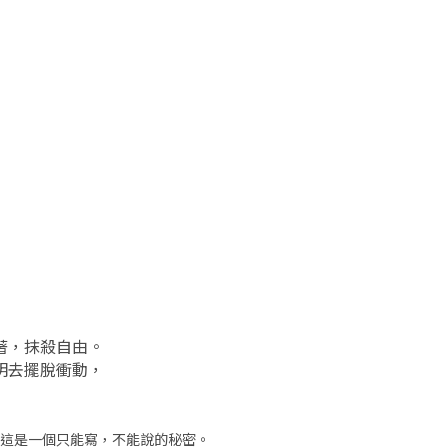
著，抹殺自由。
明去擺脫衝動，
這是一個只能寫，不能說的秘密。