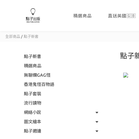
精選商品
直送英國🇬🇧
全部商品
/
點子新書
點子
點子新書
精選商品
無聊爛GAG怪
香港鬼怪百物語
點子套裝
流行讀物
網絡小說
圖文繪本
點子週邊