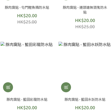
豚肉窩貼 - 屯門鯉魚精防水貼
豚肉窩貼 - 運頭塘無頭鬼防水
貼
HK$20.00
HK$20.00
HK$25.00
HK$25.00
豚肉窩貼 - 藍田彩龍防水貼
豚肉窩貼 - 藍田水妖防水貼
HK$20.00
HK$20.00