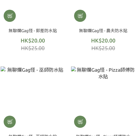
無聊爛Gag怪 - 郵差防水貼
無聊爛Gag怪 - 農夫防水貼
HK$20.00
HK$20.00
HK$25.00
HK$25.00