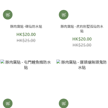
豚肉窩貼 -碟仙防水貼
豚肉窩貼 - 虎豹別墅孤仙防水
貼
HK$20.00
HK$20.00
HK$25.00
HK$25.00