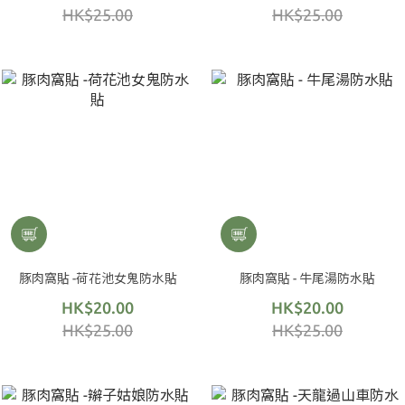
HK$25.00
HK$25.00
豚肉窩貼 -荷花池女鬼防水貼
豚肉窩貼 - 牛尾湯防水貼
HK$20.00
HK$20.00
HK$25.00
HK$25.00