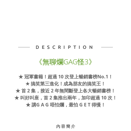
DESCRIPTION
《無聊爛GAG怪3》
★ 冠軍書籍！超過 10 次登上暢銷書榜No.1！
★ 搞笑第三進化！成為朋友的搞笑王！
★ 首 2 集，接近 2 年無間斷登上各大暢銷書榜！
★ 叫好叫座，首 2 集推出兩年，加印超過 10 次！
★ 講G A G 唔怕爛，最怕 G E T 得慢！
內 容 簡 介