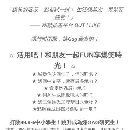
「講笑好容易，點都試一試！ 生活係其次，最緊要
鍾意！」
—— 幽默插畫平台 BUT i LIKE
唔想咁閉翳，搞Gag 最實際！
☼ 活用吧！和朋友一起FUN享爆笑時
光！ ☼
★ 城堡住咗個仙子，佢叫咩名？
★ 邊個中文字，擁有最多氣力？
★ 邊隻昆蟲最小氣？
★ 用AI生成圖像嘅人叫咩？
★ 邊三個姓氏加埋變日式食物？
★點解襪成日都只係唔見一隻？
打敗99.9%中小學生！跳升成為爛GAG研究生！
注意：在公眾場所閱讀此書時，請勿表現過度興奮，以免附近生活