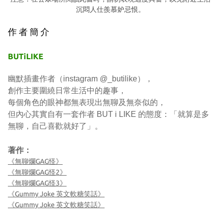
沉悶人仕羨慕妒忌恨。
作 者 簡 介
BUTiLIKE
幽默插畫作者（instagram @_butilike），
創作主要圍繞日常生活中的趣事，
每個角色的眼神都無表現出無聊及無奈似的，
但內心其實自有一套作者 BUT i LIKE 的態度：「就算是多
無聊，自己喜歡就好了」。
著作：
《無聊爛GAG怪》
《無聊爛GAG怪2》
《無聊爛GAG怪3》
《Gummy Joke 英文軟糖笑話》
《Gummy Joke 英文軟糖笑話》