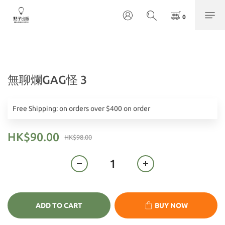
無聊爛GAG怪 3
Free Shipping: on orders over $400 on order
HK$90.00
HK$98.00
ADD TO CART
BUY NOW