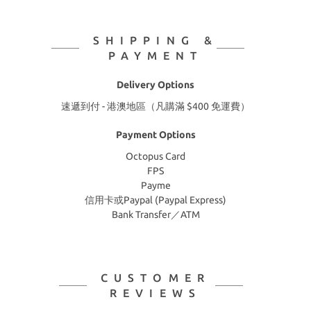
SHIPPING &
PAYMENT
Delivery Options
速遞到付 - 港澳地區（凡購滿 $400 免運費）
Payment Options
Octopus Card
FPS
Payme
信用卡或Paypal (Paypal Express)
Bank Transfer／ATM
CUSTOMER
REVIEWS