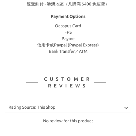
速遞到付 - 港澳地區（凡購滿 $400 免運費）
Payment Options
Octopus Card
FPS
Payme
信用卡或Paypal (Paypal Express)
Bank Transfer／ATM
CUSTOMER
REVIEWS
No review for this product