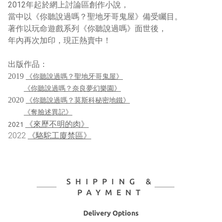
2012年起於網上討論區創作小說，
當中以《你聽說過嗎？聖地牙哥鬼屋》備受矚目。
著作以玩命遊戲系列《你聽說過嗎》面世後， 
年內再次加印，現正熱賣中！
出版作品：
2019 
《你聽說過嗎？聖地牙哥鬼屋》
《你聽說過嗎？奈良夢幻樂園》
2020 
《你聽說過嗎？莫斯科秘密地鐵》
《奪臉述異記》
《來歷不明的肉》
2021
2022 
《駱駝工廈禁區》
SHIPPING &
PAYMENT
Delivery Options