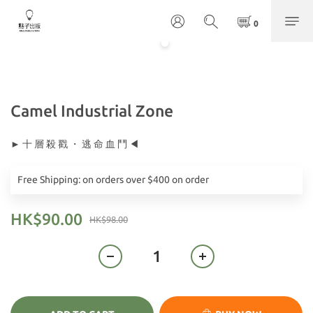
Camel Industrial Zone
► 十 層 殺 戳 ・ 逃 命 血 鬥 ◀
Free Shipping: on orders over $400 on order
HK$90.00
HK$98.00