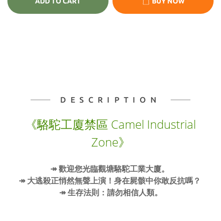
ADD TO CART
BUY NOW
DESCRIPTION
《駱駝工廈禁區 Camel Industrial
Zone》
↠ 歡迎您光臨觀塘駱駝工業大廈。
↠ 大逃殺正悄然無聲上演！身在屍骸中你敢反抗嗎？
↠ 生存法則：請勿相信人類。