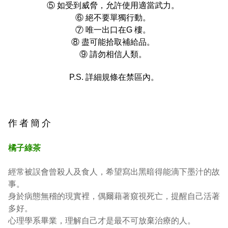
⑤ 如受到威脅，允許使用適當武力。 
⑥ 絕不要單獨行動。 
⑦ 唯一出口在G 樓。 
⑧ 盡可能拾取補給品。 
⑨ 請勿相信人類。 
P.S. 詳細規條在禁區內。
作 者 簡 介
橘子綠茶
經常被誤會曾殺人及食人，希望寫出黑暗得能滴下墨汁的故
事。
身於病態無稽的現實裡，偶爾藉著窺視死亡，提醒自己活著
多好。
心理學系畢業，理解自己才是最不可放棄治療的人。