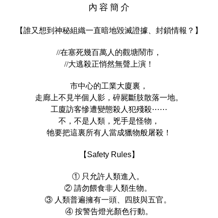
內 容 簡 介
【誰又想到神秘組織一直暗地毀滅證據、封鎖情報？】
//在塞死幾百萬人的觀塘鬧市，
//大逃殺正悄然無聲上演！
市中心的工業大廈裏，
走廊上不見半個人影，碎屍斷肢散落一地。
工廈訪客慘遭變態殺人犯殘殺⋯⋯
不，不是人類，兇手是怪物，
牠要把這裏所有人當成獵物般屠殺！
【Safety Rules】
① 只允許人類進入。 
② 請勿餵食非人類生物。 
③ 人類普遍擁有一頭、四肢與五官。 
④ 按警告燈光顏色行動。