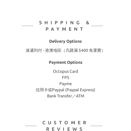
SHIPPING &
PAYMENT
Delivery Options
速遞到付 - 港澳地區（凡購滿 $400 免運費）
Payment Options
Octopus Card
FPS
Payme
信用卡或Paypal (Paypal Express)
Bank Transfer／ATM
CUSTOMER
REVIEWS