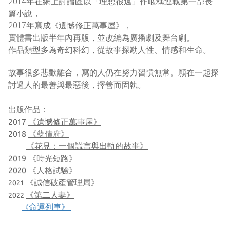
2014年在網上討論區以「理想很遠」作暱稱
連載第一部長
篇小說，
2017年寫成《遺憾修正萬事屋》，
實體書出版半年內再版，
並改編為廣播劇及舞台劇。
作品類型多為奇幻科幻，
從故事探勘人性、情感和生命。
願在一起探
故事很多悲歡離合，寫的人仍在努力習慣無常。
討過人的最善與最惡後
，擇善而固執。
出版作品：
2017
《遺憾修正萬事屋》
2018
《孽債府》
《花見：一個謊言與出軌的故事》
2019
《時光短路》
2020
《人格試驗》
《誠信破產管理局》
2021
《第二人妻》
2022
命運列車》
《