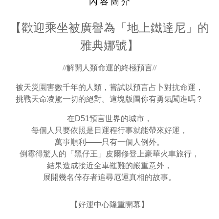
內 容 簡 介
【歡迎乘坐被廣譽為「地上鐵達尼」的
雅典娜號】
//
解開人類命運的終極預言
//
被天災園害數千年的人類，嘗試以預言占卜對抗命運，
挑戰天命凌駕一切的絕對。這塊版圖你有勇氣闖進嗎？
在D51預言世界的城市，
每個人只要依照是日運程行事就能帶來好運，
萬事順利——只有一個人例外。
倒霉得驚人的「黑仔王」皮爾修登上豪華火車旅行，
結果造成接近全車罹難的嚴重意外，
展開幾名倖存者追尋厄運真相的故事。
【好運中心隆重開幕】