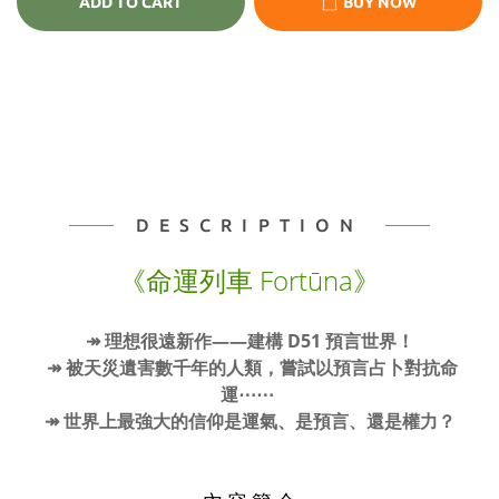
ADD TO CART
BUY NOW
DESCRIPTION
《命運列車
Fortūna
》
↠ 理想很遠新作——建構 D51 預言世界！
↠ 被天災遺害數千年的人類，嘗試以預言占卜對抗命
運⋯⋯
↠ 世界上最強大的信仰是運氣、是預言、還是權力？