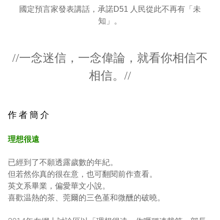
國定預言家發表講話，承諾D51 人民從此不再有「未
知」。
//一念迷信，一念偉論，就看你相信不
相信。//
作 者 簡 介
理想很遠
已經到了不願透露歲數的年紀。 
但若然你真的很在意，也可翻閱前作查看。 
英文系畢業，偏愛華文小說。
喜歡温熱的茶、莞爾的三色堇和微醺的破曉。