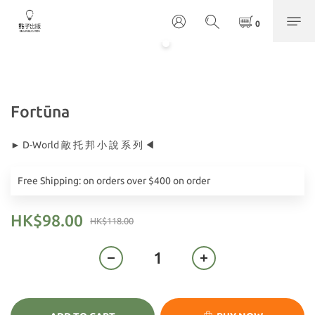
Fortūna
► D-World 敵 托 邦 小 說 系 列 ◀
Free Shipping: on orders over $400 on order
HK$98.00
HK$118.00